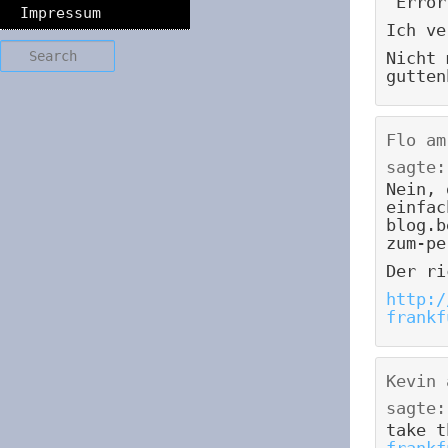
“Error
Impressum
Ich ve
Search
Nicht 
gutten
Flo
a
sagte:
Nein,
einfac
blog.b
zum-pe
Der ri
http:/
frankf
Kevin
sagte:
take 