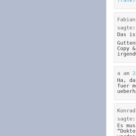
frankf
Fabian
sagte:
Das is
Gutten
Copy &
irgend
a
am
2
Ha, da
fuer m
ueberh
Konrad
sagte:
Es mus
“Dokto