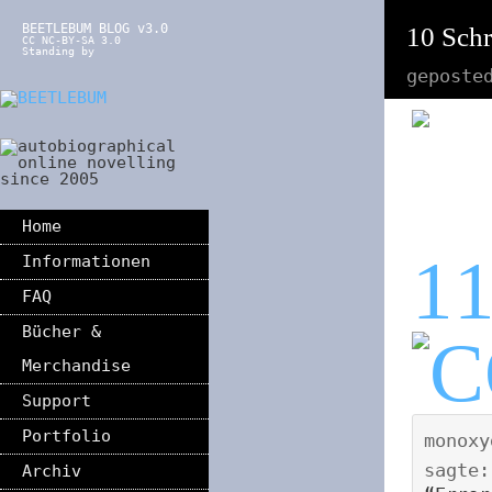
BEETLEBUM BLOG v3.0
10 Schr
CC NC-BY-SA 3.0
Standing by
geposte
Home
1
Informationen
FAQ
Bücher &
Merchandise
Support
Portfolio
monoxy
sagte:
Archiv