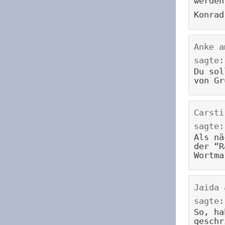
werden
Konrad
Anke
a
sagte:
Du sol
von Gr
Carsti
sagte:
Als nä
der “R
Wortma
Jaida
sagte:
So, ha
geschr