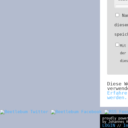
Na
diese
speic
Mit
der
die
Diese W
verwend
Erfahre
werden.
proudly powe
by Johannes 
LOGIN
I
//