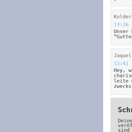
Kolder
13:26
Unser 
“Gutte
Jaquel
13:41
Hey, w
charis
leite 
zwecks
Sch
Dein
verö
sind