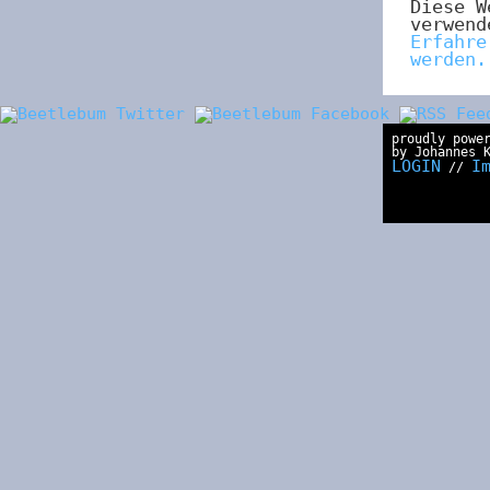
Diese W
verwend
Erfahre
werden.
proudly powe
by Johannes 
LOGIN
I
//