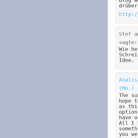
drüber
http:/
Stef
a
sagte:
Wie he
Schrei
Idee. 
Analis
(Mo.) 
The su
hope t
as thi
option
have o
All I 
someth
you we