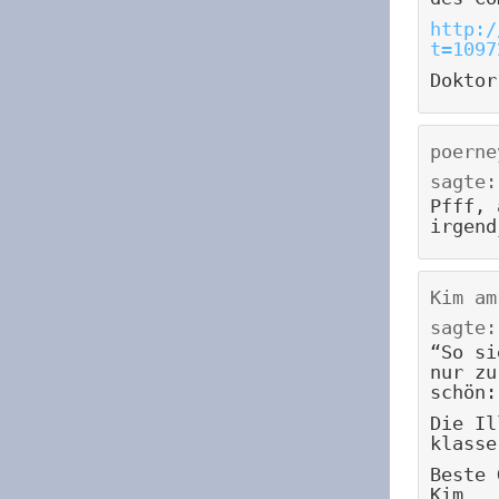
http:/
t=1097
Doktor
poerne
sagte:
Pfff, 
irgend
Kim
a
sagte:
“So si
nur zu
schön:
Die Il
klasse
Beste 
Kim