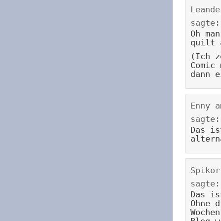
Leande
sagte:
Oh man
quilt 
(Ich z
Comic 
dann e
Enny
a
sagte:
Das is
altern
Spikor
sagte:
Das is
Ohne d
Wochen
Blog w