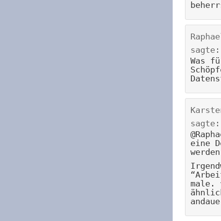
beherr
Raphae
sagte:
Was fü
Schöpf
Datens
Karste
sagte:
@Rapha
eine D
werden
Irgend
“Arbei
male. 
ähnlic
andaue