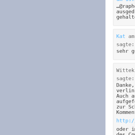
…@raph
ausged
gehalt
Kat
a
sagte:
sehr g
Wittek
sagte:
Danke,
verlin
Auch a
aufgef
zur Sc
Kommen
http:/
oder i
des Co