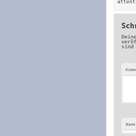
attent
Sch
Dein
verö
sind
Kom
Name