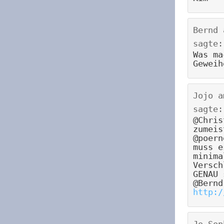
Bernd
sagte:
Was ma
Geweih
Jojo
a
sagte:
@Chris
zumeis
@poern
muss e
minima
Versch
GENAU 
@Bernd
http:/
Jo.Sop