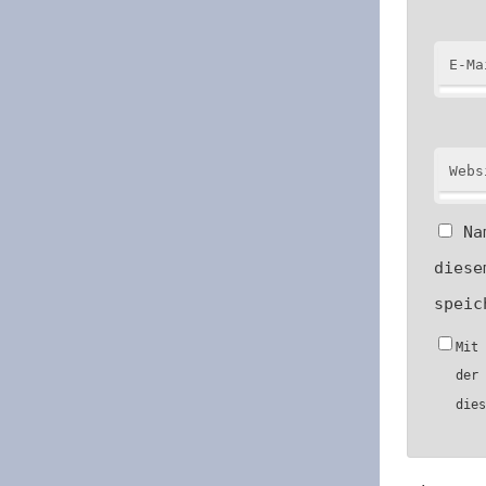
E-Ma
Webs
Na
diese
speic
Mit
der
die