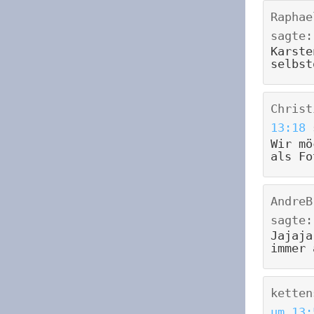
Raphae
sagte:
Karste
selbst
Christ
13:18
Wir mö
als Fo
AndreB
sagte:
Jajaja
immer 
ketten
um 13: