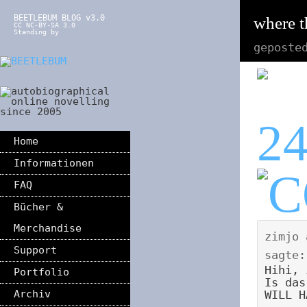
BEETLEBUM BLOG v3.0
where 
CC NC-BY-SA 3.0
Standing by
geposte
2
Home
Informationen
FAQ
Bücher &
Merchandise
zimjo
Support
sagte:
Hihi, 
Portfolio
Is das
WILL H
Archiv