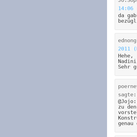
14:06
da gab
bezügl
ednong
2011 (
Hehe,
Nadini
Sehr g
poerne
sagte:
@Jojo:
zu den
vorste
Konstr
genau 