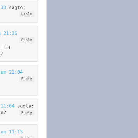
:30
sagte:
Reply
m 21:36
Reply
 mich
;)
 um 22:04
Reply
 11:04
sagte:
en?
Reply
 um 11:13