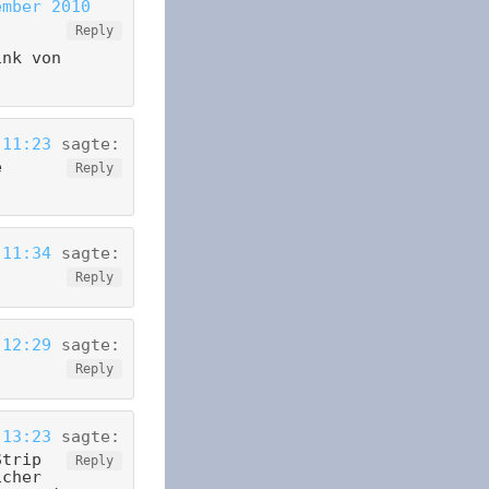
ember 2010
Reply
ink von
 11:23
sagte:
e
Reply
 11:34
sagte:
Reply
 12:29
sagte:
Reply
 13:23
sagte:
Strip
Reply
icher