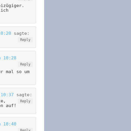
eizügiger.
lich
10:20
sagte:
Reply
m 10:28
Reply
ur mal so um
 10:37
sagte:
te,
Reply
en auf!
m 10:40
Reply