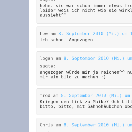
hehe. sie war schon immer etwas fr
leider weis ich nicht wie sie wirk
aussieht^^
Lew
am
8. September 2010 (Mi.) um 
ich schon. Angezogen.
logan
am
8. September 2010 (Mi.) u
sagte:
angezogen würde mir ja reichen^^ n
mir ein bild zu machen :)
fred
am
8. September 2010 (Mi.) um
Kriegen den Link zu Maike? Och bit
bitte, bitte, mit Sahnehäubchen ob
Chris
am
8. September 2010 (Mi.) u