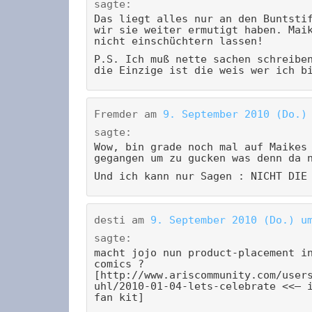
sagte:
Das liegt alles nur an den Buntsti
wir sie weiter ermutigt haben. Mai
nicht einschüchtern lassen!
P.S. Ich muß nette sachen schreibe
die Einzige ist die weis wer ich b
Fremder
am
9. September 2010 (Do.)
sagte:
Wow, bin grade noch mal auf Maikes
gegangen um zu gucken was denn da 
Und ich kann nur Sagen : NICHT DIE
desti
am
9. September 2010 (Do.) u
sagte:
macht jojo nun product-placement i
comics ?
[http://www.ariscommunity.com/user
uhl/2010-01-04-lets-celebrate <<– 
fan kit]