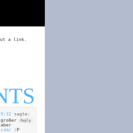
ut a link.
 9:32
sagte:
 großer
Reply
 aber
.com/
:P