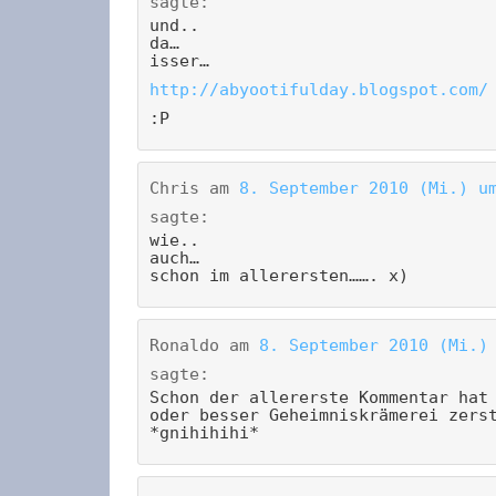
sagte:
und..
da…
isser…
http://abyootifulday.blogspot.com/
:P
Chris
am
8. September 2010 (Mi.) u
sagte:
wie..
auch…
schon im allerersten……. x)
Ronaldo
am
8. September 2010 (Mi.)
sagte:
Schon der allererste Kommentar hat
oder besser Geheimniskrämerei zers
*gnihihihi*