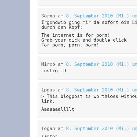
Sören
am
8. September 2010 (Mi.) u
Irgendwie ging mir da sofort ein L
durch den Kopf:
The internet is for porn!
Grab your dick and double click
For porn, porn, porn!
Mirco
am
8. September 2010 (Mi.) u
Lustig :D
ipous
am
8. September 2010 (Mi.) u
> This blogpost is worthless witho
link.
Aaaaaaallllt
logan
am
8. September 2010 (Mi.) u
sagte: