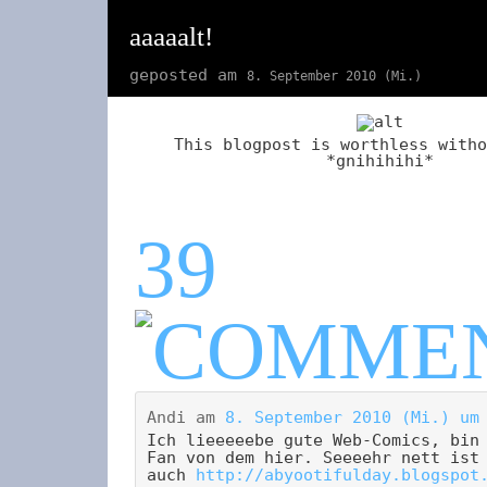
aaaaalt!
geposted am
8. September 2010 (Mi.)
This blogpost is worthless witho
*gnihihihi*
39
Andi
am
8. September 2010 (Mi.) um
Ich lieeeeebe gute Web-Comics, bin
Fan von dem hier. Seeeehr nett ist
auch
http://abyootifulday.blogspot