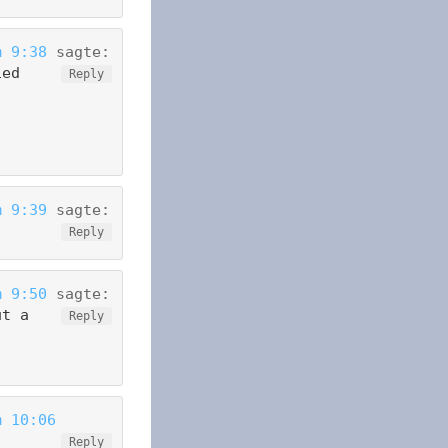
m 9:38
sagte:
ied
Reply
m 9:39
sagte:
Reply
m 9:50
sagte:
ut a
Reply
m 10:06
Reply