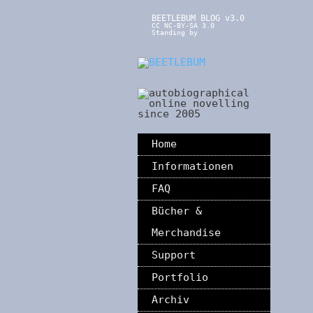
BEETLEBUM BLOG v3.0
CC NC-BY-SA 3.0
Standing by
Home
Informationen
FAQ
Bücher &
Merchandise
Support
Portfolio
Archiv