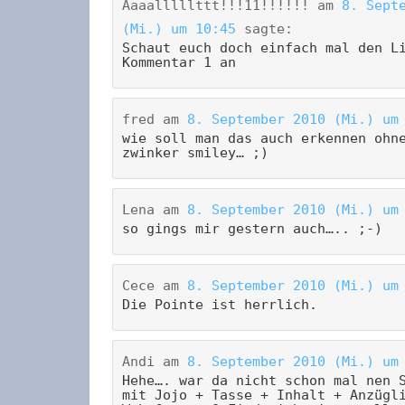
Aaaalllllttt!!!11!!!!!!
am
8. Sept
(Mi.) um 10:45
sagte:
Schaut euch doch einfach mal den L
Kommentar 1 an
fred
am
8. September 2010 (Mi.) um
wie soll man das auch erkennen ohn
zwinker smiley… ;)
Lena
am
8. September 2010 (Mi.) um
so gings mir gestern auch….. ;-)
Cece
am
8. September 2010 (Mi.) um
Die Pointe ist herrlich.
Andi
am
8. September 2010 (Mi.) um
Hehe…. war da nicht schon mal nen 
mit Jojo + Tasse + Inhalt + Anzügl