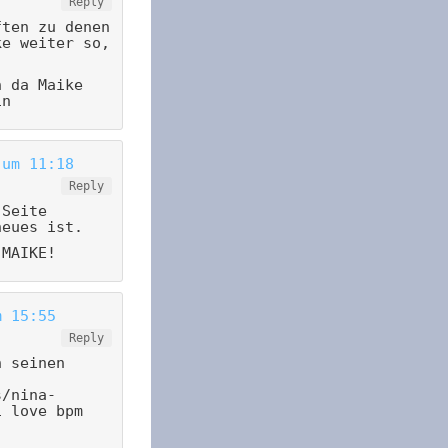
Reply
ften zu denen
ke weiter so,
n da Maike
in
 um 11:18
Reply
 Seite
neues ist.
 MAIKE!
m 15:55
Reply
n seinen
s/nina-
i love bpm