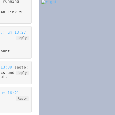
n running
nen Link zu
i.) um 13:27
Reply
taunt.
 13:39
sagte:
ics und
Reply
gut.
 um 16:21
Reply