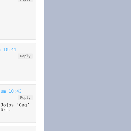
m 10:41
Reply
 um 10:43
Reply
 Jojos ‘Gag’
tört.