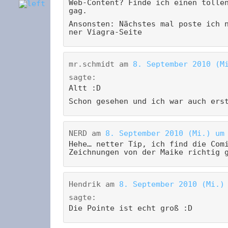
Web-Content? Finde ich einen tolle
gag.
Ansonsten: Nächstes mal poste ich 
ner Viagra-Seite
mr.schmidt
am
8. September 2010 (M
sagte:
Altt :D
Schon gesehen und ich war auch ers
NERD
am
8. September 2010 (Mi.) um
Hehe… netter Tip, ich find die Com
Zeichnungen von der Maike richtig 
Hendrik
am
8. September 2010 (Mi.)
sagte:
Die Pointe ist echt groß :D