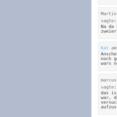
Martin
sagte:
Na da 
zweier
Kat
a
Ansche
noch g
wars n
marcus
sagte:
das is
war, d
versuc
aufzus