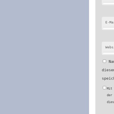
E-Ma
Webs
Na
diese
speic
Mit
der
die