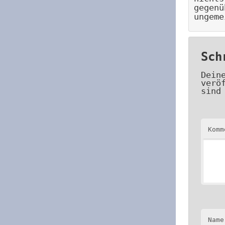
gegenü
ungeme
Sch
Dein
verö
sind
Kom
Name