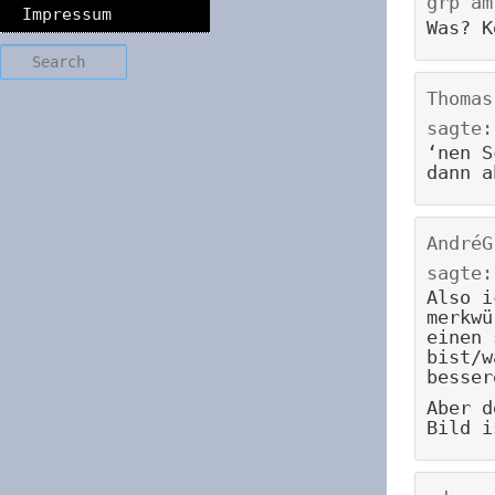
grp
a
Impressum
Was? K
Search
Thomas
sagte:
‘nen S
dann a
AndréG
sagte:
Also i
merkwü
einen 
bist/w
besser
Aber d
Bild i