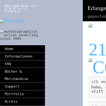
BEETLEBUM BLOG v3.0
Erlange
CC NC-BY-SA 3.0
Standing by
geposte
2
Home
Informationen
FAQ
Bücher &
Merchandise
stb
a
Support
hehe, 
stift 
Portfolio
Archiv