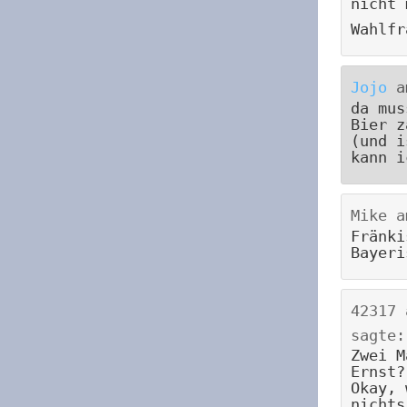
nicht 
Wahlfr
Jojo
a
da mus
Bier z
(und i
kann i
Mike
a
Fränki
Bayeri
42317
sagte:
Zwei M
Ernst?
Okay, 
nichts