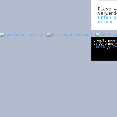
Diese W
verwend
Erfahre
werden.
proudly powe
by Johannes 
LOGIN
I
//