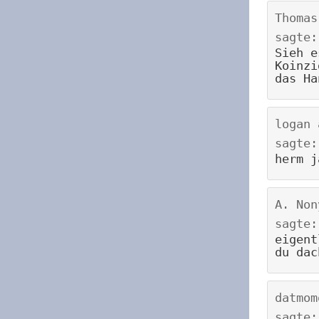
Thomas
sagte:
Sieh e
Koinzi
das Ha
logan
sagte:
herm j
A. Non
sagte:
eigent
du dac
datmom
sagte: