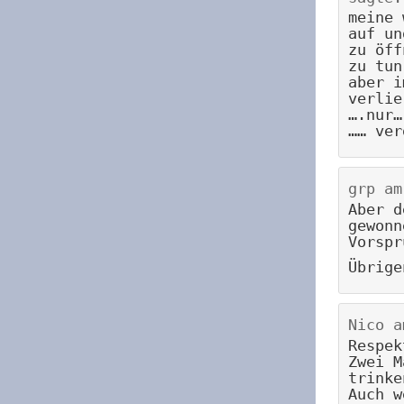
meine 
auf un
zu öff
zu tun
aber i
verlie
….nur…
…… ver
grp
a
Aber d
gewonn
Vorspr
Übrige
Nico
a
Respek
Zwei M
trinke
Auch w