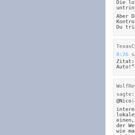
Die lo
untrin
Aber D
Kontro
Du tri
TexasC
8:26
s
Zitat:
Auto!”
WolfRe
sagte:
@Nico:
intere
lokale
einen,
der We
wie ma