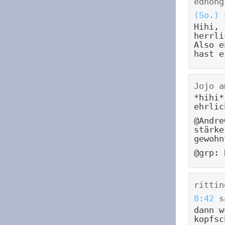
ednong
(So.) 
Hihi,
herrli
Also e
hast e
Jojo
a
*hihi*
ehrlic
@Andre
stärke
gewohn
@grp: 
rittin
8:42
s
dann w
kopfsc