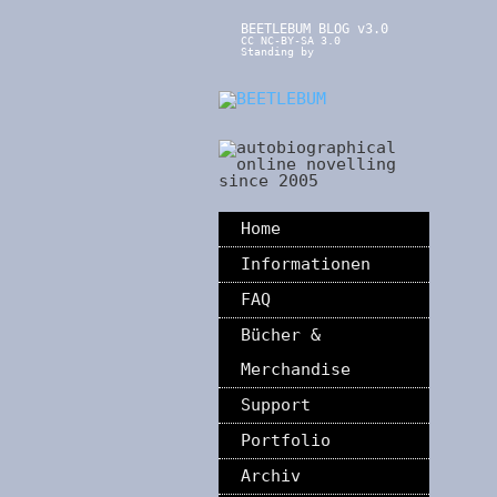
BEETLEBUM BLOG v3.0
CC NC-BY-SA 3.0
Standing by
Home
Informationen
FAQ
Bücher &
Merchandise
Support
Portfolio
Archiv