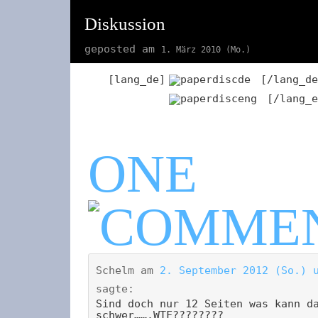
Diskussion
geposted am
1. März 2010 (Mo.)
[lang_de]
[/lang_de
[/lang_e
ONE
Schelm
am
2. September 2012 (So.) 
sagte:
Sind doch nur 12 Seiten was kann d
schwer…….WTF????????