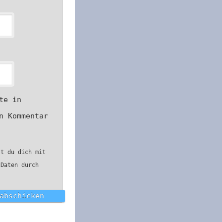
te in
n Kommentar
st du dich mit
 Daten durch