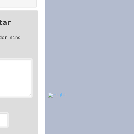
tar
der sind