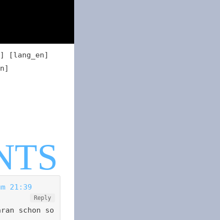
] [lang_en]
n]
um 21:39
Reply
aran schon so