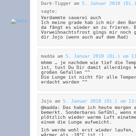
Dark-Tigger
am
5. Januar 2010 (Di.
sagte:
Verdammte sauerei auch
Ich meine grade hab ich mir den Ba
da fängt es wieder an zu frieren. 
Vorweihnachtsfrost gings mir noch 
dir Jojo (wenn auch auf dem Rad)
madda
am
5. Januar 2010 (Di.) um 1
mhmm … je nachdem wie tief die Tem
ist, tust Du Dir damit allerdings 
großen Gefallen ^^
Die Lunge ist nicht für alle Tempe
erdacht worden ^^
Jojo
am
5. Januar 2010 (Di.) um 13
@madda: Das habe ich heute morgen 
bemerkt. Sonderbares Gefühl, wenn 
plötzlich wieder warme Luft einatm
einem die Lunge aufweicht.
Ich werde wohl erst wieder laufen,
wärmer als -10°C ist ;)