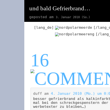
und bald Gefrierbrand…
geposted am
3. Januar 2010 (So.)
[lang_de]
[/lang_
[/lang
16
duff
am
4. Januar 2010 (Mo.) um 0:
besser gefrierbrand als kalkinfark
mal bei den schreckgespenstern der
werbetexter zu bleiben…)