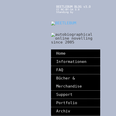
BEETLEBUM BLOG v3.0
CC NC-BY-SA 3.0
Standing by
Home
Informationen
FAQ
Bücher &
Merchandise
Support
Portfolio
Archiv