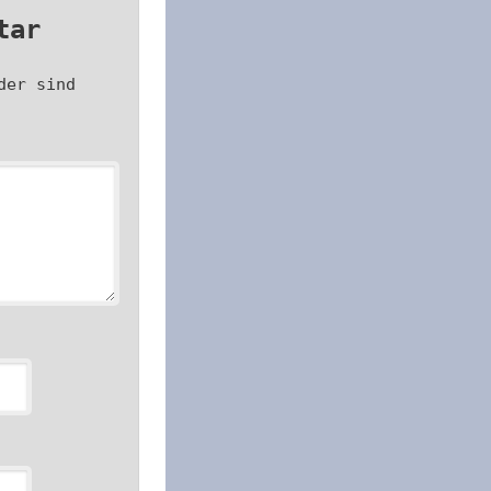
tar
der sind