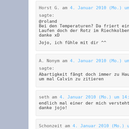
Horst G.
am
4. Januar 2010 (Mo.) u
sagte:
@roland
Bei den Temperaturen? Da friert ei
Laufen doch der Rotz im Riechkolbe
danke xD
Jojo, ich fühle mit dir ^^
A. Nonym
am
4. Januar 2010 (Mo.) u
sagte:
Abartigkeit fängt doch immer zu Ha
um mal Calvin zu zitieren
seth
am
4. Januar 2010 (Mo.) um 14
endlich mal einer der mich versteh
danke jojo!
Schonzeit
am
4. Januar 2010 (Mo.) 