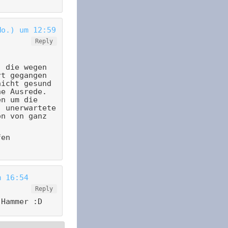
Mo.) um 12:59
Reply
, die wegen
rt gegangen
nicht gesund
he Ausrede.
en um die
, unerwartete
on von ganz
fen
m 16:54
Reply
 Hammer :D