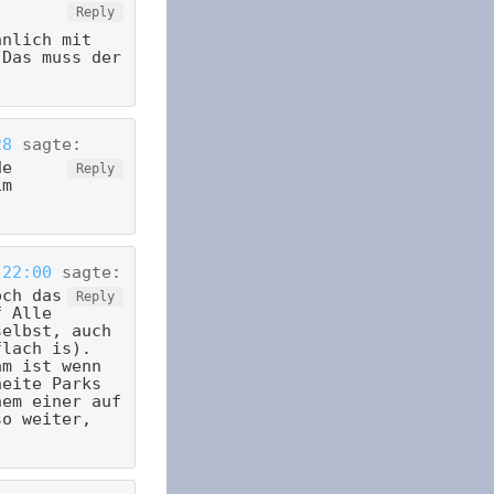
Reply
nnlich mit
 Das muss der
28
sagte:
de
Reply
im
 22:00
sagte:
och das
Reply
f Alle
selbst, auch
flach is).
am ist wenn
neite Parks
nem einer auf
so weiter,