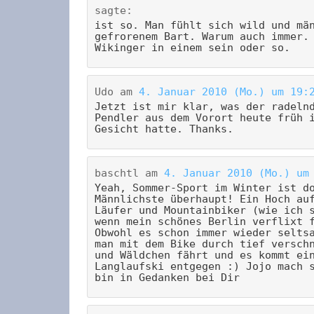
sagte:
ist so. Man fühlt sich wild und mä
gefrorenem Bart. Warum auch immer.
Wikinger in einem sein oder so.
Udo
am
4. Januar 2010 (Mo.) um 19:
Jetzt ist mir klar, was der radeln
Pendler aus dem Vorort heute früh 
Gesicht hatte. Thanks.
baschtl
am
4. Januar 2010 (Mo.) um
Yeah, Sommer-Sport im Winter ist d
Männlichste überhaupt! Ein Hoch au
Läufer und Mountainbiker (wie ich 
wenn mein schönes Berlin verflixt 
Obwohl es schon immer wieder selts
man mit dem Bike durch tief versch
und Wäldchen fährt und es kommt ei
Langlaufski entgegen :) Jojo mach 
bin in Gedanken bei Dir