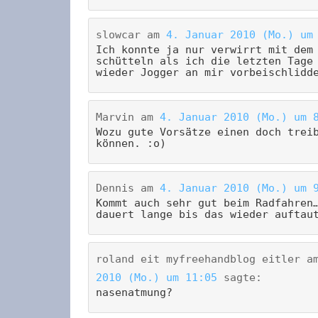
slowcar
am
4. Januar 2010 (Mo.) um
Ich konnte ja nur verwirrt mit dem
schütteln als ich die letzten Tage
wieder Jogger an mir vorbeischlidd
Marvin
am
4. Januar 2010 (Mo.) um 
Wozu gute Vorsätze einen doch trei
können. :o)
Dennis
am
4. Januar 2010 (Mo.) um 
Kommt auch sehr gut beim Radfahren
dauert lange bis das wieder auftau
roland eit myfreehandblog eitler
a
2010 (Mo.) um 11:05
sagte:
nasenatmung?