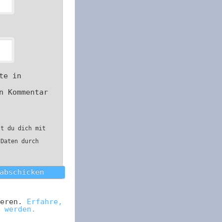
te in
n Kommentar
st du dich mit
 Daten durch
ieren.
Erfahre,
 werden.