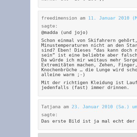
freedimension
am
11. Januar 2010 (
sagte:
@madda (und jojo)
Schon einmal von Skifahrern gehört
Minustemperaturen nicht an den Sta
sind? Eben! Dieses “das kann doch 
sein” ist eine beliebte aber falsc
Da würde ich mir weitaus mehr Sorg
Extremitäten machen, Zehen, Finger
Knochenbrüche … die Lunge wird sch
alleine warm ;-)
Mit der richtigen Kleidung ist Lau
jedenfalls (fast) immer drinnen.
Tatjana
am
23. Januar 2010 (Sa.) u
sagte:
Das erste Bild ist ja mal echt der