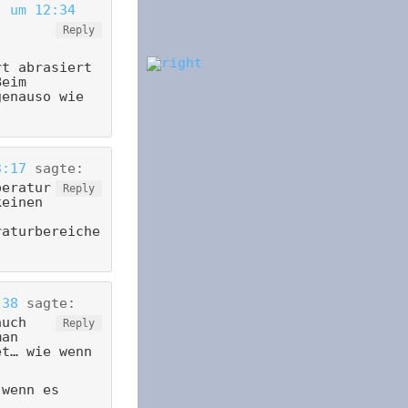
) um 12:34
Reply
rt abrasiert
Beim
genauso wie
3:17
sagte:
peratur
Reply
keinen
raturbereiche
:38
sagte:
auch
Reply
man
et… wie wenn
 wenn es