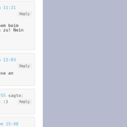
m 11:21
Reply
nem beim
n zu! Nein
m 12:03
Reply
use an
:55
sagte:
t :)
Reply
um 15:48