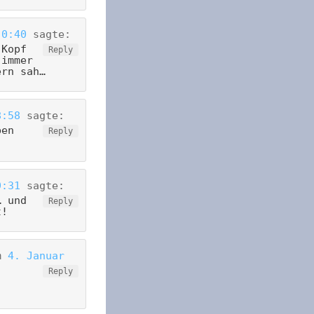
 0:40
sagte:
 Kopf
Reply
 immer
ern sah…
8:58
sagte:
ben
Reply
9:31
sagte:
… und
Reply
t!
m
4. Januar
Reply