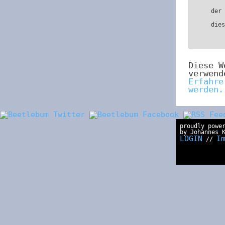
der
die
Diese W
verwend
Erfahre
werden.
proudly powe
by Johannes 
LOGIN
I
//