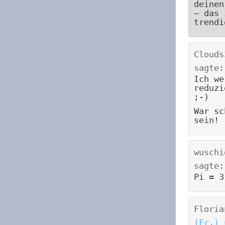
deinen
– das 
trendi
Clouds
sagte:
Ich we
reduzi
;-)
War sc
sein!
wuschi
sagte:
Pi = 3
Floria
(Fr.) 