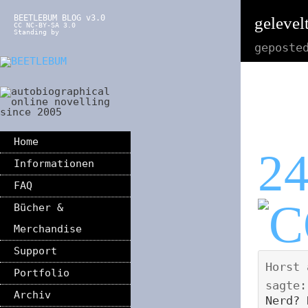
BEETLEBUM BLOG v3.0
gelevelt
CC NC-BY-SA 3.0
Standing by
geposte
Home
2
Informationen
FAQ
Bücher &
Merchandise
Support
Horst
Portfolio
sagte:
Archiv
Nerd? 