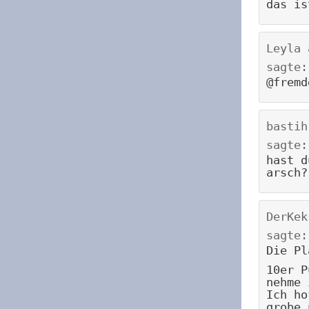
das is
Leyla
sagte:
@fremd
bastih
sagte:
hast d
arsch?
DerKek
sagte:
Die Pl
10er P
nehme 
Ich ho
grobe 