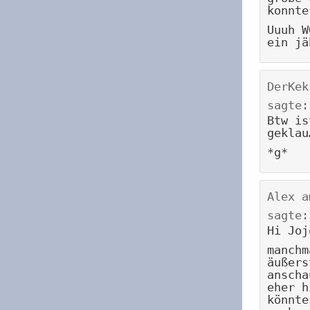
konnte
Uuuh W
ein jä
DerKek
sagte:
Btw is
geklau
*g*
Alex
a
sagte:
Hi Joj
manchm
äußers
anscha
eher h
könnte