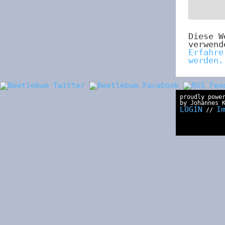
Diese W
verwend
Erfahre
werden.
proudly powe
by Johannes 
LOGIN
I
//