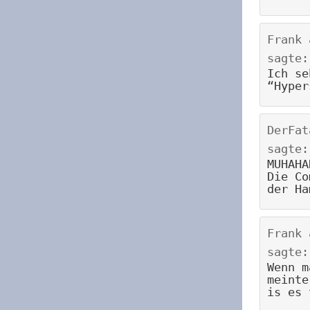
Frank
sagte:
Ich se
“Hyper
DerFat
sagte:
MUHAHA
Die Co
der Ha
Frank
sagte:
Wenn m
meinte
is es 