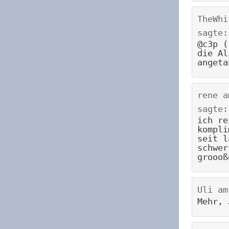
TheWhi
sagte:
@c3p (
die Al
angeta
rene
a
sagte:
ich re
kompli
seit l
schwer
groooß
Uli
a
Mehr, 