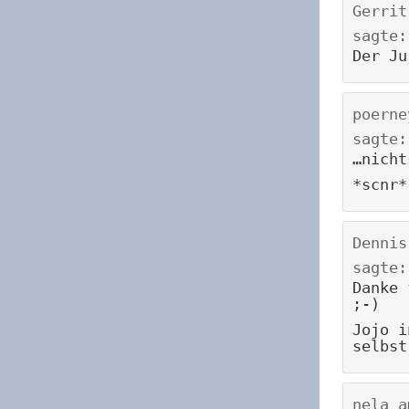
Gerrit
sagte:
Der Ju
poerne
sagte:
…nicht
*scnr*
Dennis
sagte:
Danke 
;-)
Jojo i
selbst
nela
a