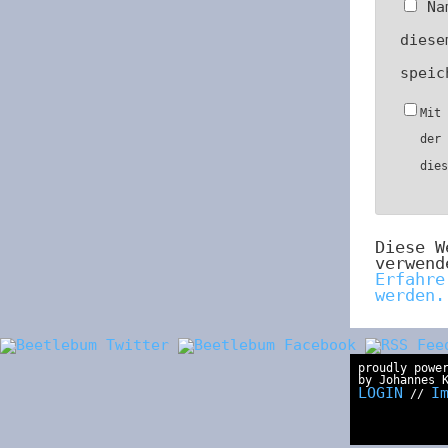
Na
diese
speic
Mit
der
die
Diese W
verwend
Erfahre
werden.
proudly powe
by Johannes 
LOGIN
I
//