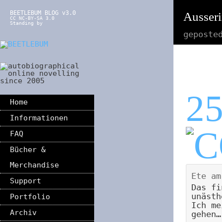
BEETLEBUM BLOG v3.0
Ausseri
CC NC-BY-SA 3.0
Standing by
geposte
2
Home
Informationen
FAQ
Bücher &
Merchandise
Ete
a
Support
Das fi
unästh
Portfolio
Ich me
Archiv
gehen…