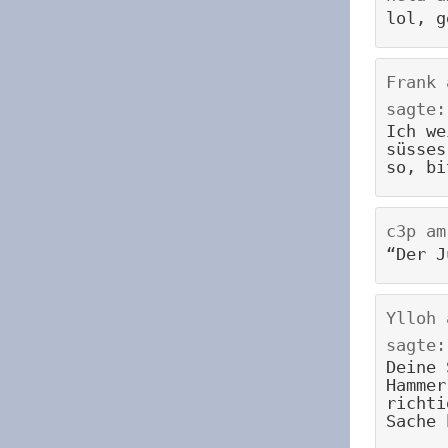
lol, g
Frank
sagte:
Ich we
süsses
so, bi
c3p
a
“Der J
Ylloh
sagte:
Deine 
Hammer
richti
Sache 