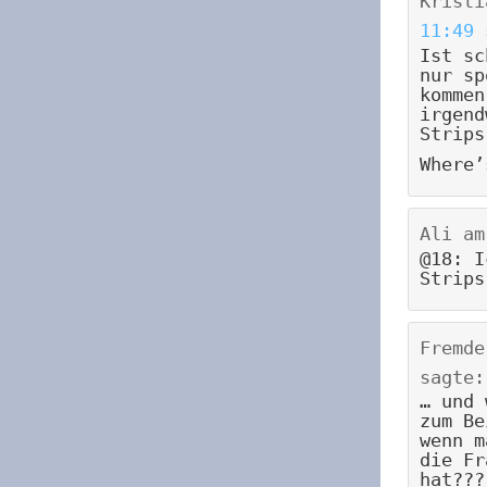
Kristi
11:49
Ist sc
nur sp
kommen
irgend
Strips
Where’
Ali
a
@18: I
Strips
Fremde
sagte:
… und 
zum Be
wenn m
die Fr
hat???