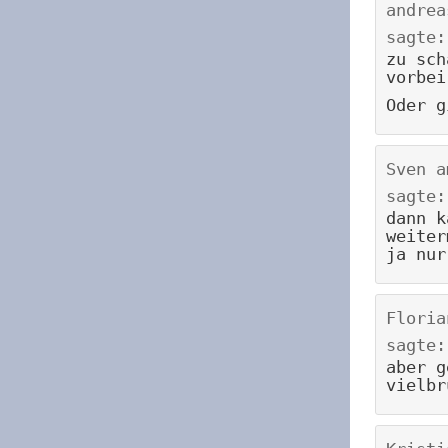
andrea
sagte:
zu sch
vorbei
Oder g
Sven
a
sagte:
dann k
weiter
ja nur
Floria
sagte:
aber g
vielbr