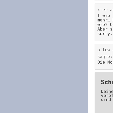
xter
a
I wie 
mehr… 
wie? O
Aber s
sorry.
oflow
sagte:
Die Mo
Sch
Dein
verö
sind