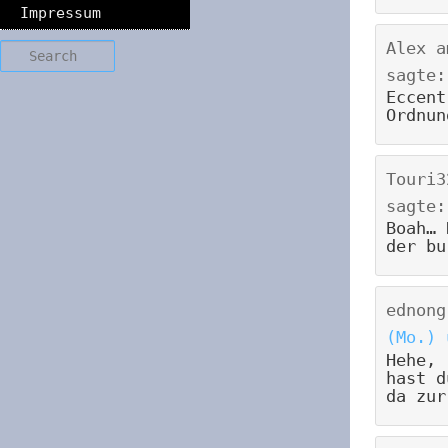
Impressum
Alex
a
Search
sagte:
Eccent
Ordnun
Touri3
sagte:
Boah… 
der bu
ednong
(Mo.) 
Hehe,
hast d
da zur