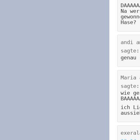
DAAAAA
Na wer
gewonn
Hase?
andi
a
sagte:
genau 
Maria
sagte:
wie ge
BAAAAA
ich Li
aussie
exeral