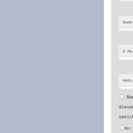
Name
E-Ma
Webs
Na
diese
speic
Mit