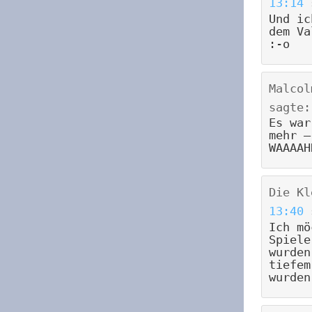
13:14
Und ic
dem Va
:-o
Malcol
sagte:
Es war
mehr –
WAAAAH
Die Kl
13:40
Ich mö
Spiele
wurden
tiefem
wurden