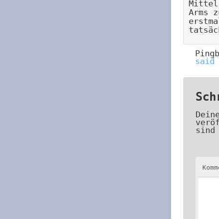
Mittel
Arms z
erstma
tatsäc
Ping
said
Sch
Dein
verö
sind
Kom