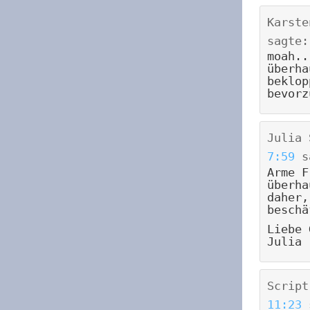
Karste
sagte:
moah..
überha
beklop
bevorz
Julia 
7:59
s
Arme F
überha
daher,
beschä
Liebe 
Julia
Script
11:23