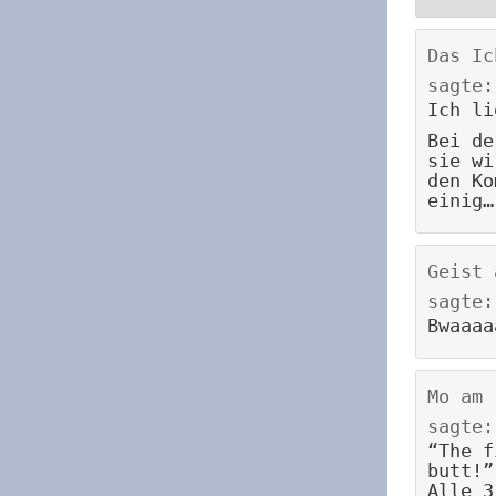
Das Ic
sagte:
Ich li
Bei de
sie wi
den Ko
einig…
Geist
sagte:
Bwaaaa
Mo
am
sagte:
“The f
butt!”
Alle 3