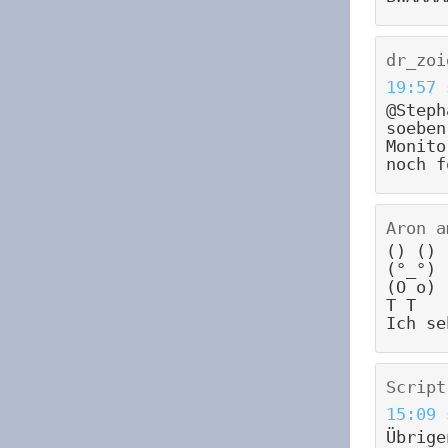
dr_zoi
19:57
@Steph
soeben
Monito
noch f
Aron
a
() ()
(°_°)
(O o)
T T
Ich se
Script
15:09
Übrige