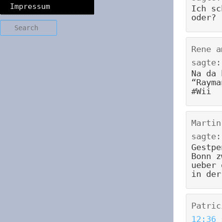
Impressum
Ich sc
oder?
Search
Rene
a
sagte:
Na da 
“Rayma
#Wii
Martin
sagte:
Gestpe
Bonn z
ueber 
in der
Patric
12:36