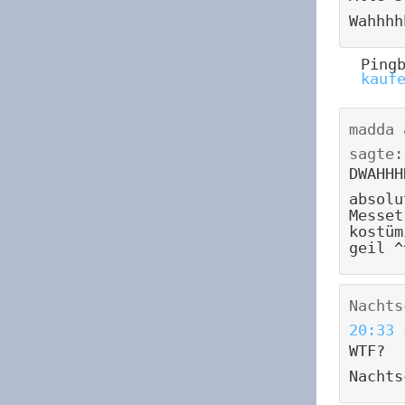
Wahhhh
Ping
kauf
madda
sagte:
DWAHHH
absolu
Messet
kostüm
geil ^
Nachts
20:33
WTF?
Nachts