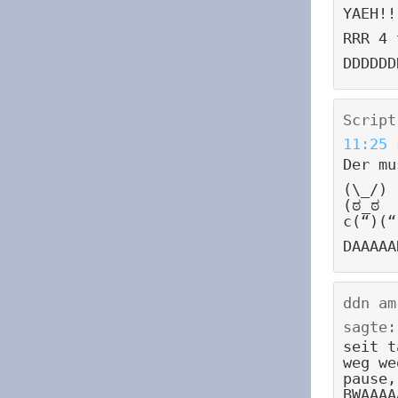
YAEH!!
RRR 4 
DDDDDD
Script
11:25
Der mu
(\_/)
(ಠ_ಠ
c(“)(“
DAAAAA
ddn
a
sagte:
seit t
weg we
pause,
BWAAAA