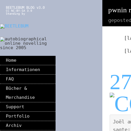
BEETLEBUM BLOG v3.0
pwnin 
CC NC-BY-SA 3.0
Standing by
geposte
[l
[l
Home
Informationen
2
FAQ
Bücher &
Merchandise
Support
Portfolio
Joël
a
Archiv
sagte: