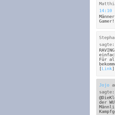
Matthi
14:10
Männer
Gamer!
Stepha
sagte:
RAVING
einfac
Für al
bekomm
[
Link
]
Jojo
a
sagte:
@DieKl
der WU
Männli
Kampfg