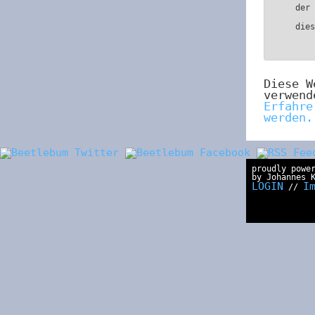
der
die
Diese W
verwend
Erfahre
werden.
proudly powe
by Johannes 
LOGIN
I
//