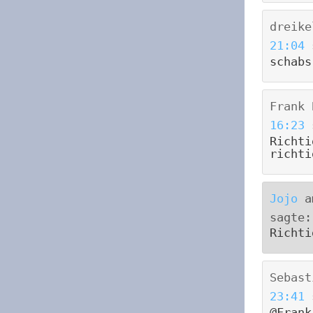
dreike
21:04
schabs
Frank 
16:23
Richti
richti
Jojo
a
sagte:
Richti
Sebast
23:41
@Frank