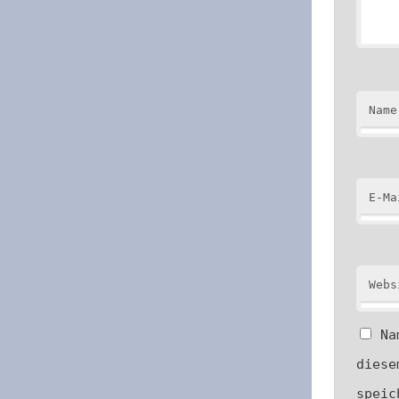
Name
E-Ma
Webs
Na
diese
speic