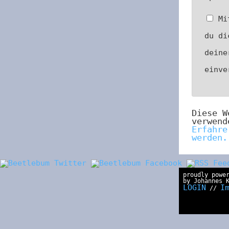
Mi
du di
deine
einv
Diese W
verwend
Erfahre
werden.
proudly powe
by Johannes 
LOGIN
I
//