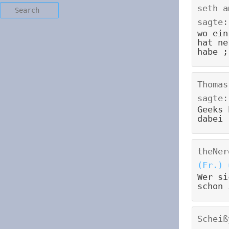
Search
seth
a
sagte:
wo ein
hat ne
habe ;
Thomas
sagte:
Geeks 
dabei 
theNer
(Fr.) 
Wer si
schon 
Scheiß