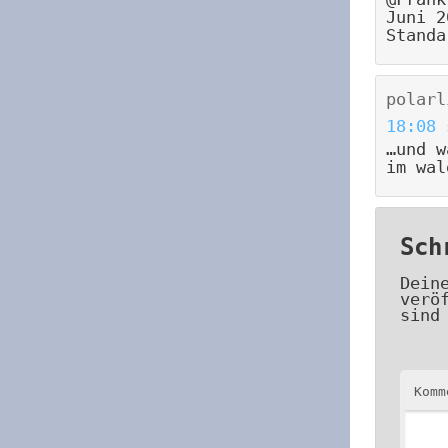
Juni 2
Standa
polarl
18:08
…und w
im wal
Sch
Dein
verö
sind
Kom