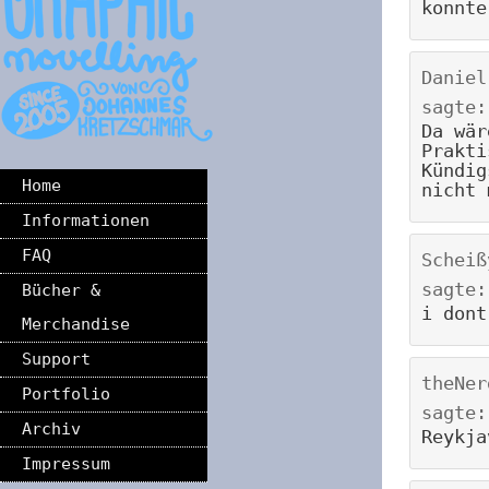
konnte
Daniel
sagte:
Da wär
Prakti
Kündig
Home
nicht 
Informationen
FAQ
Scheiß
sagte:
Bücher &
i dont
Merchandise
Support
theNer
Portfolio
sagte:
Archiv
Reykja
Impressum