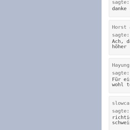
sagte:
danke 
Horst
sagte:
Ach, d
höher 
Hayung
sagte:
Für ei
wohl t
slowca
sagte:
richti
schwei