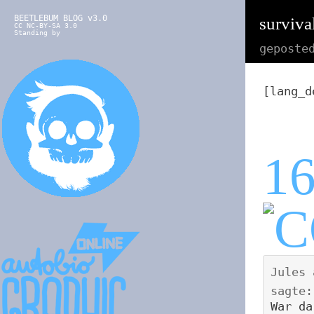
BEETLEBUM BLOG v3.0
surviva
CC NC-BY-SA 3.0
Standing by
geposte
[lang_d
1
Jules
sagte:
War da