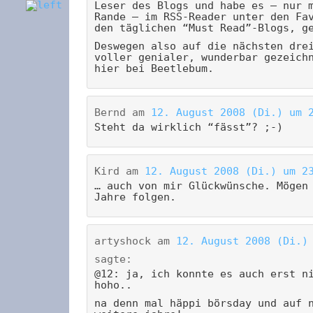
Leser des Blogs und habe es – nur 
Rande – im RSS-Reader unter den Fa
den täglichen “Must Read”-Blogs, g
Deswegen also auf die nächsten dre
voller genialer, wunderbar gezeich
hier bei Beetlebum.
Bernd
am
12. August 2008 (Di.) um 
Steht da wirklich “fässt”? ;-)
Kird
am
12. August 2008 (Di.) um 2
… auch von mir Glückwünsche. Mögen
Jahre folgen.
artyshock
am
12. August 2008 (Di.)
sagte:
@12: ja, ich konnte es auch erst n
hoho..
na denn mal häppi börsday und auf 