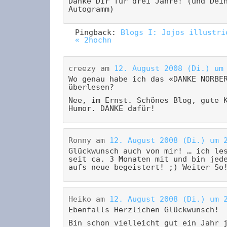
Danke Dir für drei Jahre! (und Dei
Autogramm)
Pingback:
Blogs I: Jojos illustri
« 2hochn
creezy
am
12. August 2008 (Di.) um
Wo genau habe ich das «DANKE NORBE
überlesen?
Nee, im Ernst. Schönes Blog, gute 
Humor. DANKE dafür!
Ronny
am
12. August 2008 (Di.) um 
Glückwunsch auch von mir! … ich le
seit ca. 3 Monaten mit und bin jed
aufs neue begeistert! ;) Weiter So
Heiko
am
12. August 2008 (Di.) um 
Ebenfalls Herzlichen Glückwunsch!
Bin schon vielleicht gut ein Jahr 