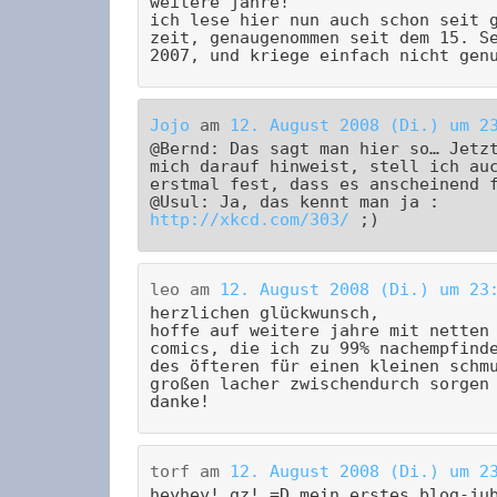
weitere jahre!
ich lese hier nun auch schon seit 
zeit, genaugenommen seit dem 15. S
2007, und kriege einfach nicht gen
Jojo
am
12. August 2008 (Di.) um 2
@Bernd: Das sagt man hier so… Jetz
mich darauf hinweist, stell ich au
erstmal fest, dass es anscheinend 
@Usul: Ja, das kennt man ja :
http://xkcd.com/303/
;)
leo
am
12. August 2008 (Di.) um 23
herzlichen glückwunsch,
hoffe auf weitere jahre mit netten
comics, die ich zu 99% nachempfind
des öfteren für einen kleinen schm
großen lacher zwischendurch sorgen
danke!
torf
am
12. August 2008 (Di.) um 2
heyhey! gz! =D mein erstes blog-ju