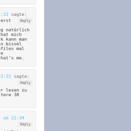
2:22
sagte:
 erst
Reply
eg natürlich
 hat mich
ck kann man
in bissel
gfiles mal
re
that’s me.
22:22
sagte:
Reply
er lesen zu
itere 30
) um 22:34
Reply