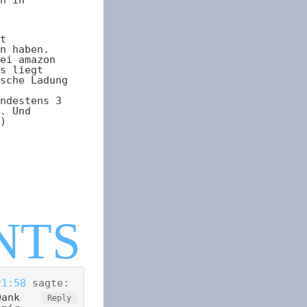
t
n haben.
ei amazon
s liegt
sche Ladung
ndestens 3
. Und
)
21:58
sagte:
Dank
Reply