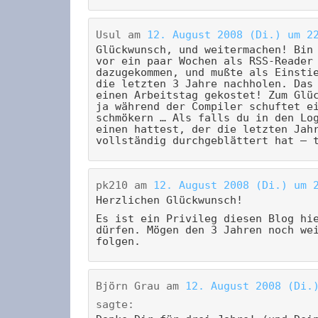
Usul
am
12. August 2008 (Di.) um 2
Glückwunsch, und weitermachen! Bin
vor ein paar Wochen als RSS-Reader
dazugekommen, und mußte als Einsti
die letzten 3 Jahre nachholen. Das
einen Arbeitstag gekostet! Zum Glü
ja während der Compiler schuftet e
schmökern … Als falls du in den Lo
einen hattest, der die letzten Jah
vollständig durchgeblättert hat – 
pk210
am
12. August 2008 (Di.) um 
Herzlichen Glückwunsch!
Es ist ein Privileg diesen Blog hi
dürfen. Mögen den 3 Jahren noch we
folgen.
Björn Grau
am
12. August 2008 (Di.
sagte: