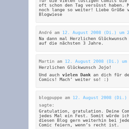
für die vielen lustigen Comics die
oft schon den Tag versüsst haben. 
noch lange so weiter! Liebe Grüße 
Blogwiese
André
am
12. August 2008 (Di.) um 
Na dann mal Herzlichen Glückwunsch
auf die nächsten 3 Jahre.
Martin
am
12. August 2008 (Di.) um
Herzlichen Glückwunsch Jojo!
Und auch
vielen Dank
an dich für de
Comics! Mach’ weiter so! :)
blogpuppe
am
12. August 2008 (Di.)
sagte:
Gratulation, gratulation. Deine Co
jedes Mal ein Fest. Somit würde ic
diesen Blog gern weiterhin bei jed
Comic feiern, wenn’s recht ist.