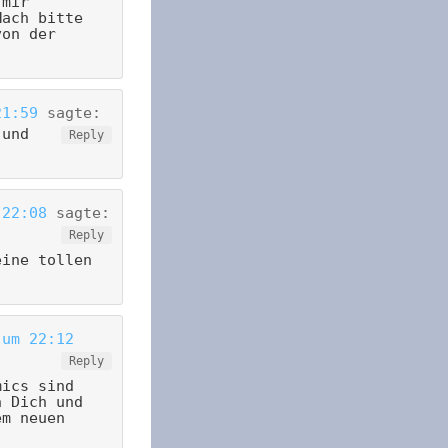
 mir
Mach bitte
von der
21:59
sagte:
 und
Reply
 22:08
sagte:
Reply
ine tollen
 um 22:12
Reply
mics sind
h Dich und
em neuen