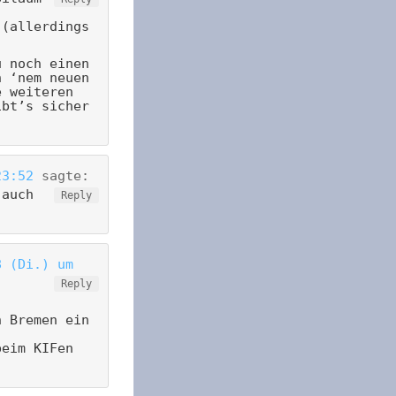
 (allerdings
u noch einen
n ‘nem neuen
e weiteren
ibt’s sicher
23:52
sagte:
 auch
Reply
8 (Di.) um
Reply
n Bremen ein
beim KIFen