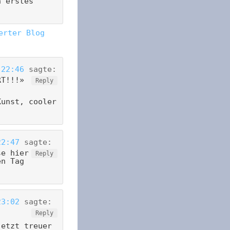
n erstes
erter Blog
 22:46
sagte:
RT!!!»
Reply
Kunst, cooler
22:47
sagte:
se hier
Reply
en Tag
!
23:02
sagte:
Reply
jetzt treuer