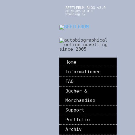
BEETLEBUM BLOG v3.0
CC NC-BY-SA 3.0
Standing by
Home
Informationen
FAQ
Bücher &
Merchandise
Support
Portfolio
Archiv