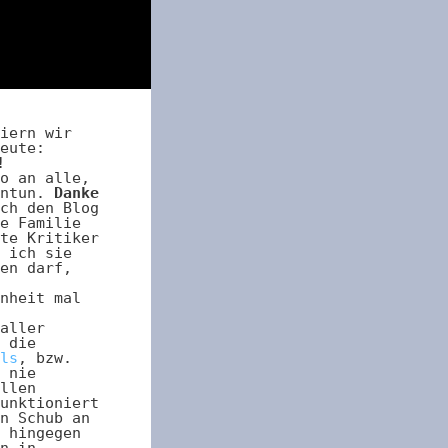
iern wir
eute:
!
o an alle,
antun.
Danke
ch den Blog
e Familie
te Kritiker
 ich sie
en darf,
nheit mal
aller
 die
ls
, bzw.
 nie
llen
unktioniert
n Schub an
 hingegen
n in