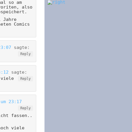
mal so am
voriten, also
espeichert.
i Jahre
neten Comics
23:07
sagte:
Reply
3:12
sagte:
 viele
Reply
 um 23:17
Reply
icht fassen..
noch viele