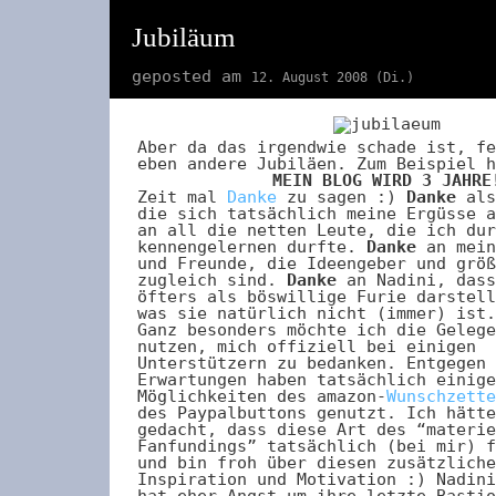
Jubiläum
geposted am
12. August 2008 (Di.)
Aber da das irgendwie schade ist, fe
eben andere Jubiläen. Zum Beispiel h
MEIN BLOG WIRD 3 JAHRE
Zeit mal
Danke
zu sagen :)
Danke
als
die sich tatsächlich meine Ergüsse 
an all die netten Leute, die ich dur
kennengelernen durfte.
Danke
an mein
und Freunde, die Ideengeber und größ
zugleich sind.
Danke
an Nadini, dass
öfters als böswillige Furie darstell
was sie natürlich nicht (immer) ist.
Ganz besonders möchte ich die Gelege
nutzen, mich offiziell bei einigen
Unterstützern zu bedanken. Entgegen 
Erwartungen haben tatsächlich einige
Möglichkeiten des amazon-
Wunschzette
des Paypalbuttons genutzt. Ich hätte
gedacht, dass diese Art des “materie
Fanfundings” tatsächlich (bei mir) f
und bin froh über diesen zusätzliche
Inspiration und Motivation :) Nadini
hat eher Angst um ihre letzte Bastio