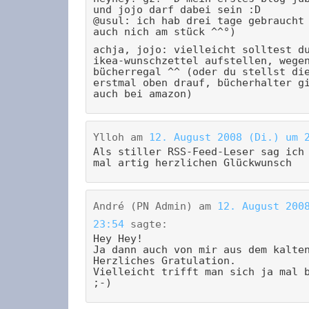
und jojo darf dabei sein :D
@usul: ich hab drei tage gebraucht
auch nich am stück ^^°)
achja, jojo: vielleicht solltest d
ikea-wunschzettel aufstellen, wege
bücherregal ^^ (oder du stellst di
erstmal oben drauf, bücherhalter g
auch bei amazon)
Ylloh
am
12. August 2008 (Di.) um 
Als stiller RSS-Feed-Leser sag ich
mal artig herzlichen Glückwunsch
André (PN Admin)
am
12. August 200
23:54
sagte:
Hey Hey!
Ja dann auch von mir aus dem kalte
Herzliches Gratulation.
Vielleicht trifft man sich ja mal 
;-)