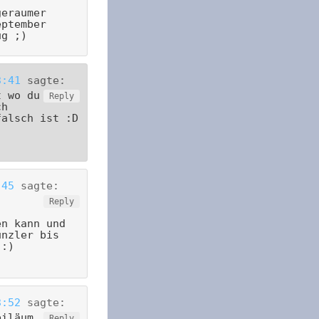
geraumer
eptember
ug ;)
3:41
sagte:
t wo du
Reply
ch
falsch ist :D
:45
sagte:
Reply
en kann und
unzler bis
 :)
3:52
sagte:
biläum
Reply