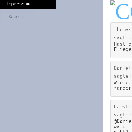
Impressum
Search
Thomas
sagte:
Hast d
Fliege
Daniel
sagte:
Wie co
*ander
Carste
sagte:
@Danie
warum 
gibt?