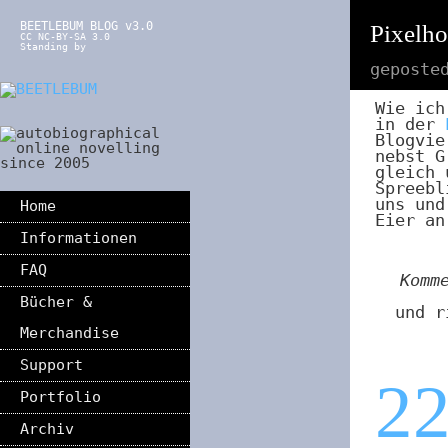
BEETLEBUM BLOG v3.0
Pixelh
CC NC-BY-SA 3.0
Standing by
geposte
Wie ic
in der
Blogvie
nebst G
gleich 
Spreebl
uns und
Home
Eier an
Informationen
FAQ
Komm
Bücher &
und r
Merchandise
Support
2
Portfolio
Archiv