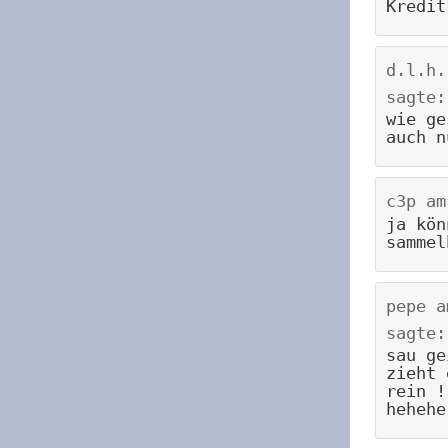
Kredit
d.l.h.
sagte:
wie ge
auch n
c3p
a
ja kön
sammel
pepe
a
sagte:
sau ge
zieht 
rein !
hehehe