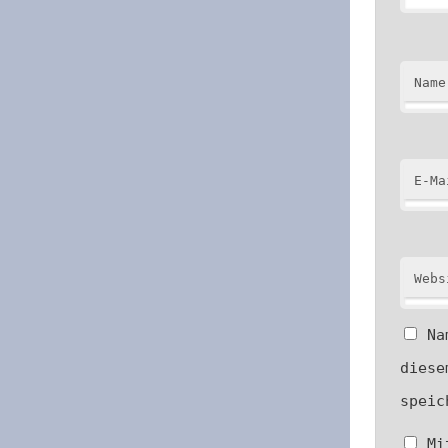
Name
E-Ma
Webs
Na
diese
speic
Mi