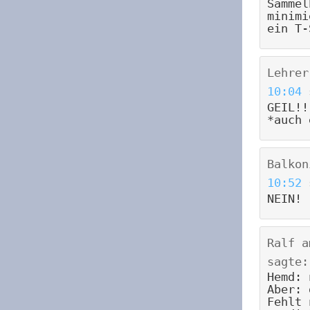
Sammel
minimi
ein T-
Lehrer
10:04
GEIL!!
*auch 
Balkon
10:52
NEIN!
Ralf
a
sagte:
Hemd: 
Aber: 
Fehlt 