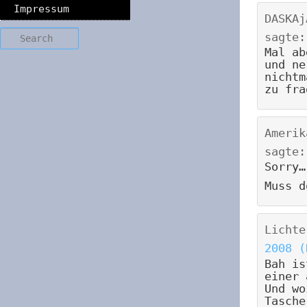
Impressum
DASKAj
Search
sagte:
Mal ab
und ne
nichtm
zu fra
Amerik
sagte:
Sorry…
Muss d
Lichte
2008 (
Bah is
einer 
Und wo
Tasche