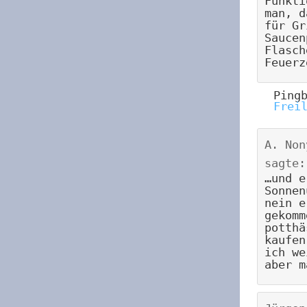
Funkti
man, d
für Gr
Saucen
Flasch
Feuerz
Ping
Frei
A. Non
sagte:
…und e
Sonnen
nein e
gekomm
potthä
kaufen
ich we
aber m