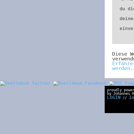
du di
deine
einv
Diese W
verwend
Erfahre
werden.
proudly powe
by Johannes 
LOGIN
I
//