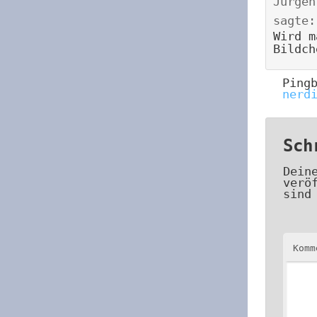
Jürgen
sagte:
Wird m
Bildch
Ping
nerd
Sch
Dein
verö
sind
Kom