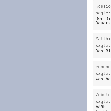
Kassio
sagte:
Der Di
Dauers
Matthi
sagte:
Das Bi
ednong
sagte:
Was ha
Zebulo
sagte:
bääh… 