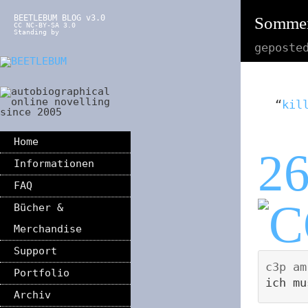
BEETLEBUM BLOG v3.0
Somme
CC NC-BY-SA 3.0
Standing by
geposte
“
kil
Home
2
Informationen
FAQ
Bücher &
Merchandise
Support
c3p
a
Portfolio
ich mu
Archiv