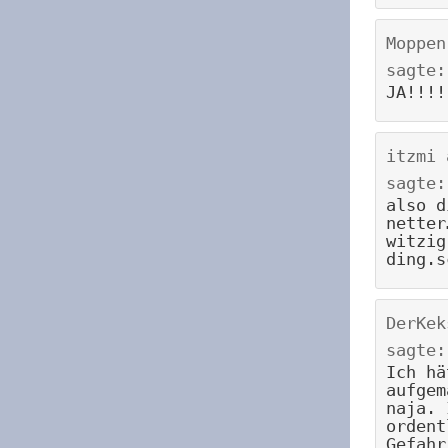
Moppen
sagte:
JA!!!!
itzmi
sagte:
also d
netter
witzig
ding.s
DerKek
sagte:
Ich hä
aufgem
naja. 
ordent
Gefahr