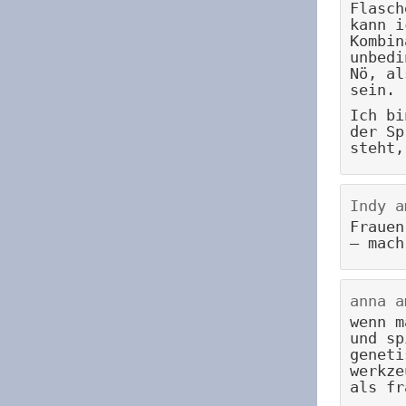
Flasch
kann i
Kombin
unbedi
Nö, al
sein.
Ich bi
der Sp
steht,
Indy
a
Frauen
– mach
anna
a
wenn m
und sp
geneti
werkze
als fr