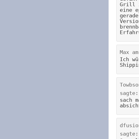
Grill 
eine e
gerade
Versio
brennb
Erfahr
Max
a
Ich wü
Shippi
Towbso
sagte:
sach m
absich
dfusio
sagte: