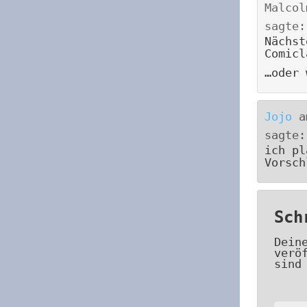
Malcol
sagte:
Nächst
Comicl
…oder 
Jojo
a
sagte:
ich pl
Vorsch
Sch
Dein
verö
sind