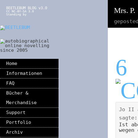
BEETLEBUM BLOG v3.0
Mrs. P.
CC NC-BY-SA 3.0
Standing by
geposte
6
Home
Informationen
FAQ
Bücher &
Merchandise
Jo II
Support
sagte:
Portfolio
Ist ab
wegen 
Archiv