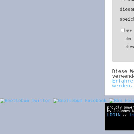
diese
speic
Mit
der
die
Diese W
verwend
Erfahre
werden.
proudly powe
by Johannes 
LOGIN
I
//