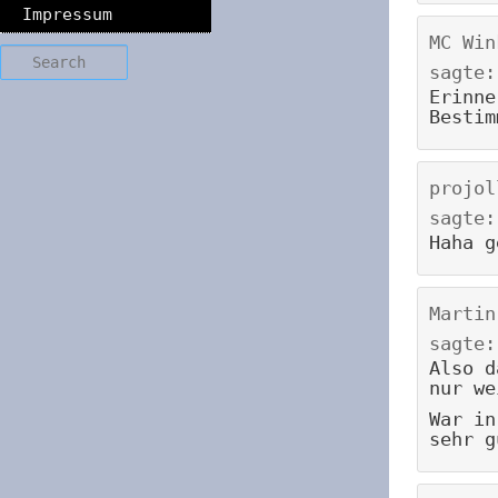
Impressum
MC Win
Search
sagte:
Erinne
Bestim
projol
sagte:
Haha g
Martin
sagte:
Also d
nur we
War in
sehr g