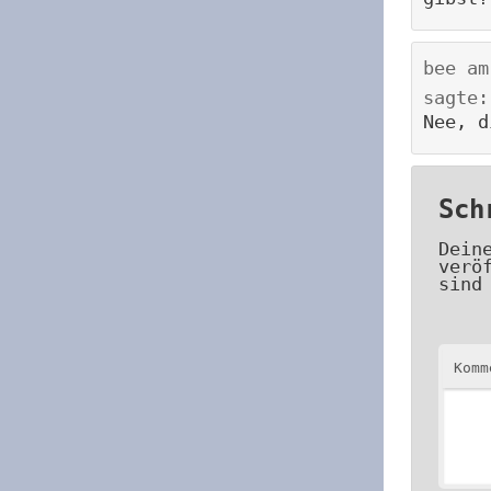
bee
a
sagte:
Nee, d
Sch
Dein
verö
sind
Kom