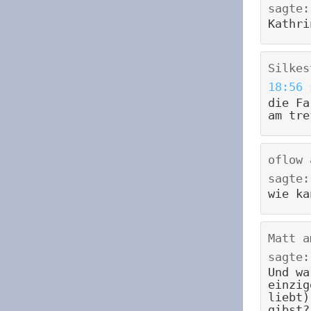
sagte:
Kathr
Silkes
18:56
die Fa
am tre
oflow
sagte:
wie ka
Matt
a
sagte:
Und wa
einzig
liebt)
gibst?