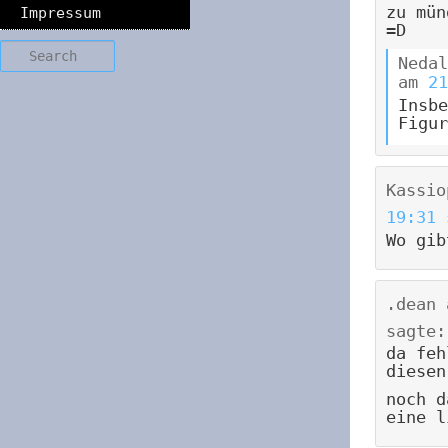
zu mün
Impressum
=D
Search
Nedal
am
21
Insbe
Figur
Kassio
19:31
Wo gib
.dean
sagte:
da feh
diesen
noch d
eine l