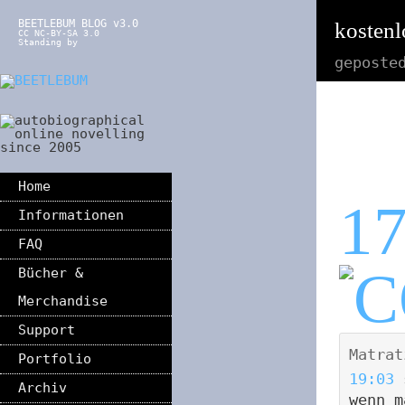
BEETLEBUM BLOG v3.0
kostenl
CC NC-BY-SA 3.0
Standing by
geposte
Home
1
Informationen
FAQ
Bücher &
Merchandise
Support
Matrat
Portfolio
19:03
Archiv
wenn m