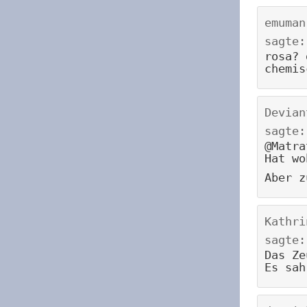
emuman
sagte:
rosa? 
chemis
Devian
sagte:
@Matra
Hat wo
Aber z
Kathri
sagte:
Das Ze
Es sah