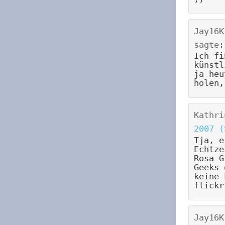
Jay16K
sagte:
Ich fi
künstl
ja heu
holen,
Kathri
2007 (
Tja, e
Echtze
Rosa G
Geeks 
keine 
flickr
Jay16K