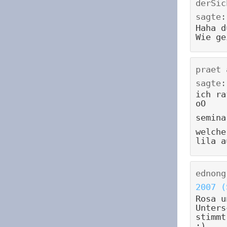
derSic
sagte:
Haha d
Wie ge
praet
sagte:
ich ra
oO
semina
welche
lila a
ednong
2007 (
Rosa u
Unters
stimmt
;)