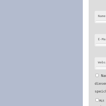
Name
E-Ma
Webs
Na
diese
speic
Mit