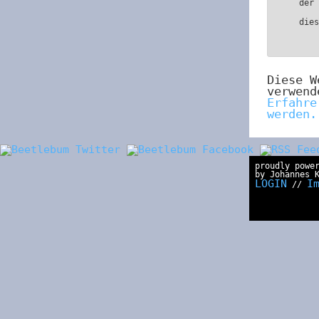
der
die
Diese W
verwend
Erfahre
werden.
proudly powe
by Johannes 
LOGIN
I
//