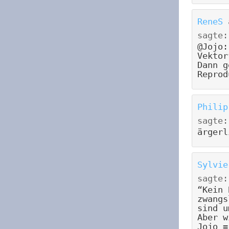
ReneS
sagte:
@Jojo:
Vektor
Dann g
Reprod
Philip
sagte:
ärgerl
Sylvie
sagte:
“Kein 
zwangs
sind u
Aber w
Jojo =