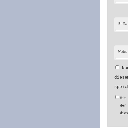
E-Ma
Webs
Na
diese
speic
Mit
der
die