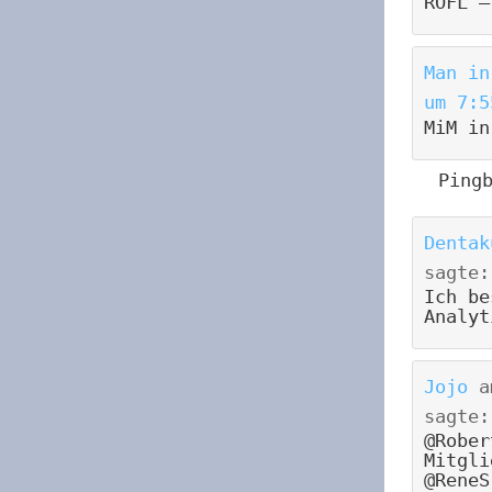
ROFL –
Man in
um 7:5
MiM in
Ping
Dentak
sagte:
Ich be
Analyt
Jojo
a
sagte:
@Rober
Mitgli
@ReneS