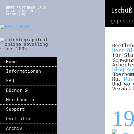
BEETLEBUM BLOG v3.0
Tschüß 
CC NC-BY-SA 3.0
Standing by
geposte
Beetleb
Herr Bl
für Sta
Schwanz
Home
Arbeite
blogcou
Informationen
übernom
Ha,
Mar
FAQ
Und wo 
Verabsc
Bücher &
Merchandise
1
Support
Portfolio
Archiv