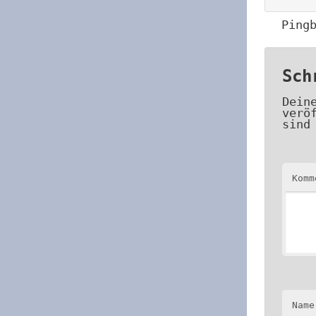
Ping
Sch
Dein
verö
sind
Kom
Name