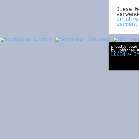
Diese W
verwend
Erfahre
werden.
proudly powe
by Johannes 
LOGIN
I
//