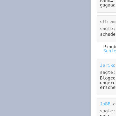
Ahhh… 
gagaaa
stb
a
sagte:
schade
Ping
Schl
Jeriko
sagte:
Blogco
ungern
ersche
JaBB
a
sagte: