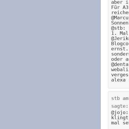
aber i
Für A3
reiche
@Marcu
Sonnen
@stb: 
1. Mal
@Jerik
Blogco
ernst.
sonder
oder a
@denta
webali
verges
alexa 
stb
a
sagte:
@jojo:
klingt
mal se