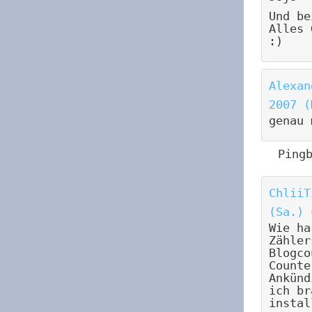
Und be
Alles 
:)
Alexan
2007 (
genau 
Ping
ChliiT
(Sa.) 
Wie ha
Zähler
Blogco
Counte
Ankünd
ich br
instal