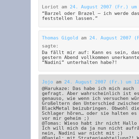
Loriot
am
24. August 2007 (Fr.) um
“Barzel oder Brazel – ich werde da
feststellen lassen.”
Thomas Gigold
am
24. August 2007 (
sagte:
Da fällt mir auf: Kann es sein, da
gestern Abend vollkommen unerkannt
“Nadini” unterhalten habe?!
Jojo
am
24. August 2007 (Fr.) um 1
@Harukaze: Das habe ich mich auch
gefragt. Aber wahrscheinlich ist e
genauso, wie wenn ich versuchen wü
Großeltern den Unterschied zwische
BlackMetal beizubringen. Obwohl di
Schlager hören… oder sie halten es
vor mir geheim ;)
@Tomas: Wieso habt ihr nicht Hallo
Ich will mich da ja nun nicht aufr
nein, Nadini war nicht mit ;)
@Daniel: mit Strategieabteilung?! 