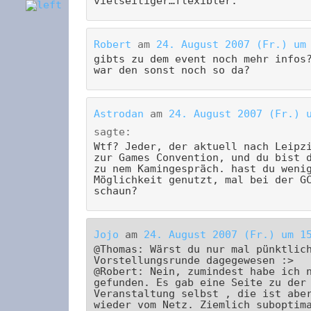
vielseitiger…flexibler.
Robert
am
24. August 2007 (Fr.) um
gibts zu dem event noch mehr infos
war den sonst noch so da?
Astrodan
am
24. August 2007 (Fr.) 
sagte:
Wtf? Jeder, der aktuell nach Leipz
zur Games Convention, und du bist 
zu nem Kamingespräch. hast du weni
Möglichkeit genutzt, mal bei der G
schaun?
Jojo
am
24. August 2007 (Fr.) um 1
@Thomas: Wärst du nur mal pünktlic
Vorstellungsrunde dagegewesen :>
@Robert: Nein, zumindest habe ich 
gefunden. Es gab eine Seite zu der
Veranstaltung selbst , die ist abe
wieder vom Netz. Ziemlich suboptim