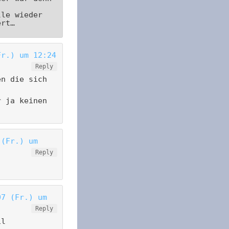
.
lle wieder
ert…
Fr.) um 12:24
Reply
en die sich
r ja keinen
 (Fr.) um
Reply
07 (Fr.) um
Reply
il