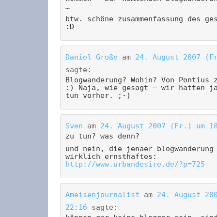
…
btw. schöne zusammenfassung des ge
:D
Daniel Große
am
24. August 2007 (F
sagte:
Blogwanderung? Wohin? Von Pontius 
:) Naja, wie gesagt – wir hatten j
tun vorher. ;-)
Sven
am
24. August 2007 (Fr.) um 1
zu tun? was denn?
und nein, die jenaer blogwanderung
wirklich ernsthaftes:
http://www.urbandesire.de/?p=725
Ameisenjournalist
am
24. August 20
22:16
sagte: