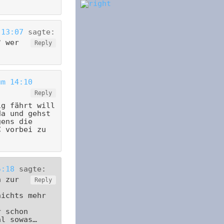
 13:07
sagte:
? wer
Reply
um 14:10
Reply
ig fährt will
da und gehst
gens die
C vorbei zu
5:18
sagte:
h zur
Reply
nichts mehr
r schon
al sowas…