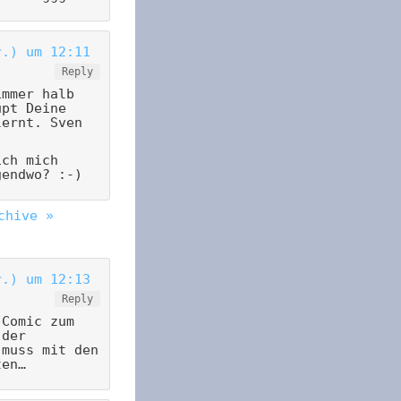
r.) um 12:11
Reply
immer halb
upt Deine
lernt. Sven
ich mich
gendwo? :-)
chive »
r.) um 12:13
Reply
 Comic zum
 der
 muss mit den
ten…