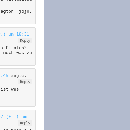
sagten, jojo.
r.) um 18:31
Reply
zu Pilatus?
a noch was zu
8:49
sagte:
Reply
 ist was
07 (Fr.) um
Reply