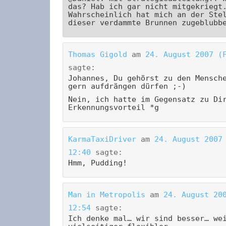
das? Hab ich gar nicht mitgekriegt
Wahrscheinlich hat mich an der Ste
dieser verdammte Brunnen zugeblubb
Thomas Gigold
am
24. August 2007 (
sagte:
Johannes, Du gehörst zu den Mensch
gern aufdrängen dürfen ;-)
Nein, ich hatte im Gegensatz zu Di
Erkennungsvorteil *g
KarmaTaxiDriver
am
24. August 2007
12:40
sagte:
Hmm, Pudding!
Man in Metropolis
am
24. August 20
12:54
sagte:
Ich denke mal… wir sind besser… we