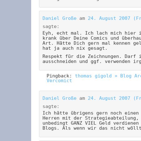
Daniel Große
am
24. August 2007 (F
sagte:
Eyh, echt mal. Ich lach mich hier 
krank über Deine Comics und überha
Art. Hätte Dich gern mal kennen ge
hat ja auch nix gesagt.
Respekt für die Zeichnungen. Darf 
ausschneiden und ggf. verwenden ir
Pingback:
thomas gigold » Blog Ar
Vercomict
Daniel Große
am
24. August 2007 (F
sagte:
Ich hätte übrigens gern noch einen
Herren mit der Strategieabteilung,
unbedingt GANZ VIEL Geld verdienen
Blogs. Als wenn wir das nicht wöll