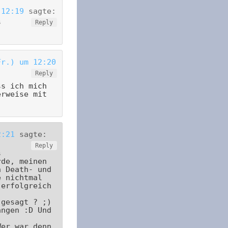
 12:19
sagte:
s
Reply
Fr.) um 12:20
Reply
ss ich mich
erweise mit
2:21
sagte:
Reply
s
rde, meinen
n Death- und
e nichtmal
 erfolgreich
 gesagt ? ;)
ängen :D Und
Wer war denn