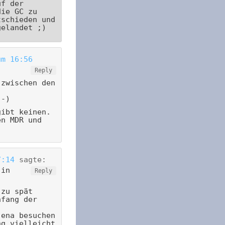
uf der
die GC zu
tschieden und
gelandet ;)
um 16:56
Reply
 zwischen den
;-)
gibt keinen.
en MDR und
7:14
sagte:
 in
Reply
 zu spät
nfang der
jena besuchen
ng vielleicht