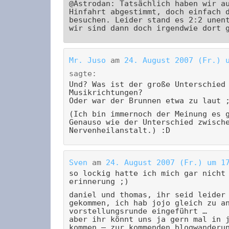
@Astrodan: Tatsächlich haben wir a
Hinfahrt abgestimmt, doch einfach 
besuchen. Leider stand es 2:2 unen
wir sind dann doch irgendwie dort 
Mr. Juso
am
24. August 2007 (Fr.) 
sagte:
Und? Was ist der große Unterschied
Musikrichtungen?
Oder war der Brunnen etwa zu laut 
(Ich bin immernoch der Meinung es 
Genauso wie der Unterschied zwisch
Nervenheilanstalt.) :D
Sven
am
24. August 2007 (Fr.) um 1
so lockig hatte ich mich gar nicht
erinnerung ;)
daniel und thomas, ihr seid leider
gekommen, ich hab jojo gleich zu a
vorstellungsrunde eingeführt …
aber ihr könnt uns ja gern mal in 
kommen – zur kommenden blogwanderu