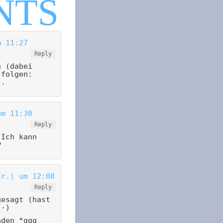
m 11:27
Reply
n (dabei
 folgen:
.
um 11:30
Reply
 Ich kann
P
Fr.) um 12:08
Reply
gesagt (hast
;-)
nden *ggg