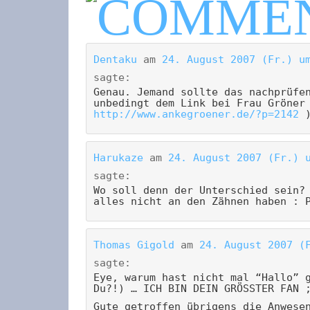
Dentaku
am
24. August 2007 (Fr.) u
sagte:
Genau. Jemand sollte das nachprüfe
unbedingt dem Link bei Frau Gröner
http://www.ankegroener.de/?p=2142
)
Harukaze
am
24. August 2007 (Fr.) 
sagte:
Wo soll denn der Unterschied sein?
alles nicht an den Zähnen haben : 
Thomas Gigold
am
24. August 2007 (
sagte:
Eye, warum hast nicht mal “Hallo” 
Du?!) … ICH BIN DEIN GRÖSSTER FAN 
Gute getroffen übrigens die Anwese