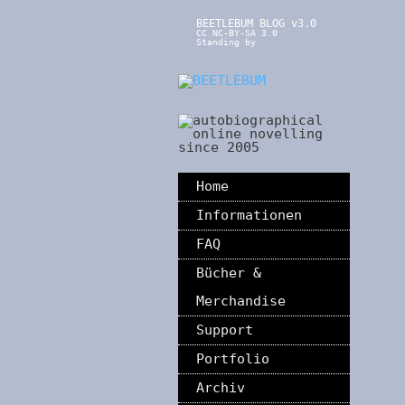
BEETLEBUM BLOG v3.0
CC NC-BY-SA 3.0
Standing by
Home
Informationen
FAQ
Bücher &
Merchandise
Support
Portfolio
Archiv