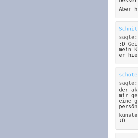
besser
Aber h
Schnit
sagte:
:D Gei
mein K
er hie
schote
sagte:
der ak
mir ge
eine g
persön
künste
:D