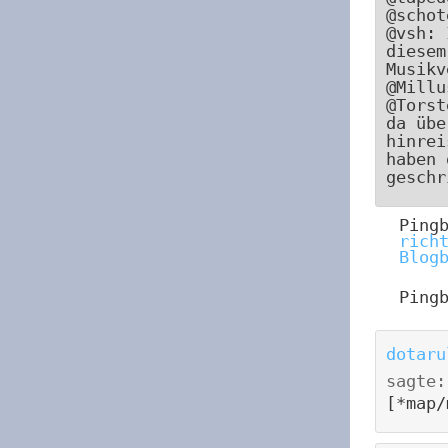
@schot
@vsh: 
diesem
Musikv
@Millu
@Torst
da übe
hinrei
haben 
geschr
Ping
rich
Blog
Ping
dotaru
sagte:
[*map/