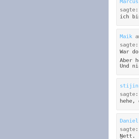
Marcus
sagte:
ich bi
Maik
a
sagte:
War do
Aber h
Und ni
stijin
sagte:
hehe, 
Daniel
sagte:
Nett.