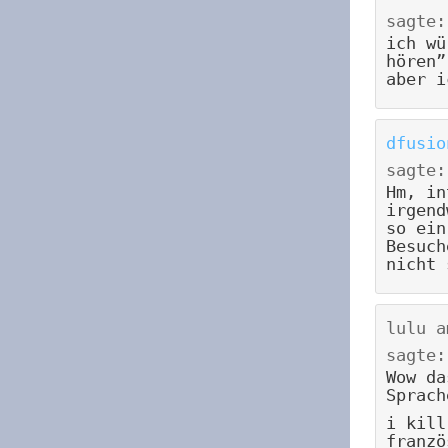
sagte:
ich wü
hören”
aber i
dfusio
sagte:
Hm, in
irgend
so ein
Besuch
nicht 
lulu
a
sagte:
Wow da
Sprach
i kill
franzö