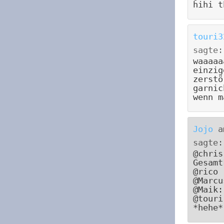
hihi t
touri3
sagte:
waaaaa
einzig
zerstö
garnic
wenn m
Jojo
a
sagte:
@chris
Gesamt
@rico 
@Marcu
@Maik:
@touri
*hehe*