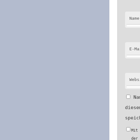
Name
E-Ma
Webs
Na
diese
speic
Mit
der