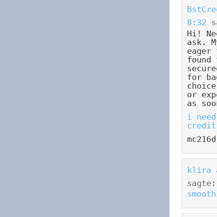
BstCre
8:32
s
Hi! Ne
ask. M
eager 
found 
secure
for ba
choice
or exp
as soo
i need
credit
mc216d
klira
sagte:
smooth