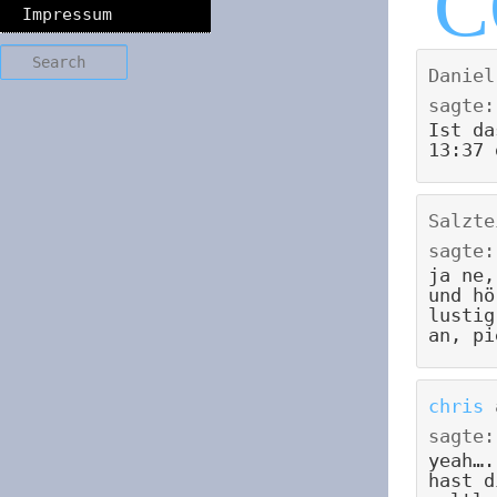
Impressum
Search
Daniel
sagte:
Ist da
13:37 
Salzte
sagte:
ja ne,
und hö
lustig
an, pi
chris
sagte:
yeah….
hast d