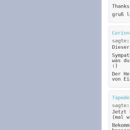
Thanks
gruß l
Corinn
sagte:
Dieser
Sympat
was du
:)
Der He
von Ei
Tapede
sagte:
Jetzt 
(mal w
Bekomm