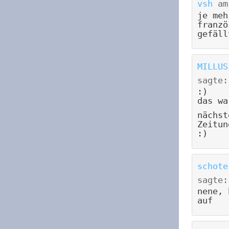
vsh
a
je meh
franzö
gefäll
MILLUS
sagte:
:)
das wa
nächst
Zeitun
:)
schote
sagte:
nene, 
auf