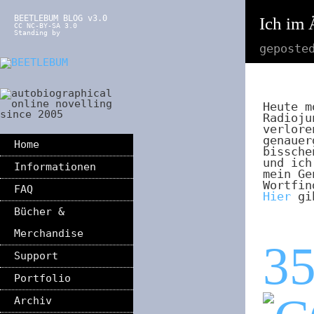
BEETLEBUM BLOG v3.0
Ich im 
CC NC-BY-SA 3.0
Standing by
geposte
Heute m
Radioju
verlor
genauer
Home
bissche
und ich
Informationen
mein Ge
Wortfin
FAQ
Hier
gib
Bücher &
Merchandise
3
Support
Portfolio
Archiv