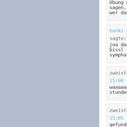
Übung 
sagen.
wer da
honki
sagte:
joa da
bissl 
sympha
zweist
15:00
waaaaa
stunde
zweist
15:05
gefund