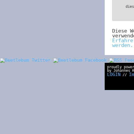
die
Diese W
verwend
Erfahre
werden.
proudly powe
by Johannes 
LOGIN
I
//