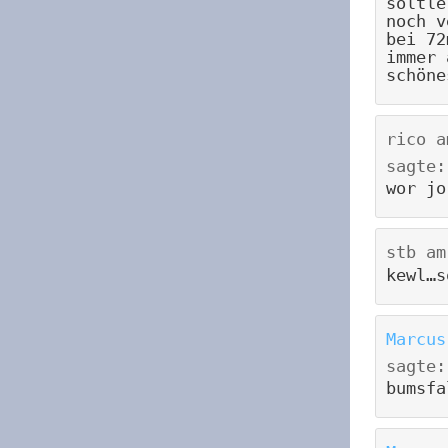
soltle
noch v
bei 72
immer 
schöne
rico
a
sagte:
wor jo
stb
a
kewl…s
Marcus
sagte:
bumsfa