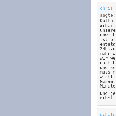
chris
sagte:
Kultur
arbeit
unsere
unwich
ist ei
entsta
24h….u
mehr w
wir we
nach h
und sc
muss m
wichti
Gesamt
Minute
und je
arbeit
schote