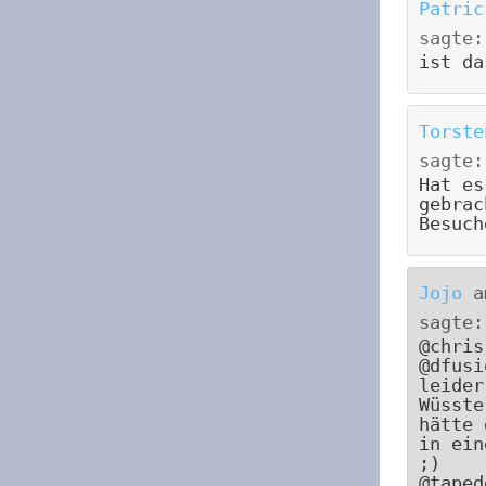
Patric
sagte:
ist da
Torste
sagte:
Hat es
gebrac
Besuch
Jojo
a
sagte:
@chris
@dfusi
leider
Wüsste
hätte 
in ein
;)
@taped