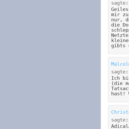
sagte:
Geiles
mir zu
nur, d
die Do
schlep
Netzte
kleine
gibts 
Malcol
sagte:
Ich bi
(die m
Tatsac
hast! 
Christ
sagte:
Adical