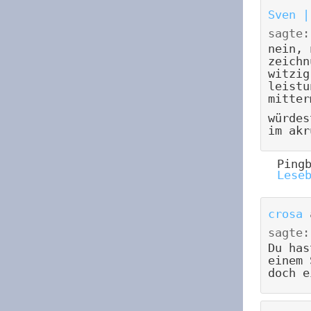
Sven |
sagte:
nein, 
zeichn
witzig
leistu
mitter
würdes
im akr
Ping
Lese
crosa
sagte:
Du has
einem 
doch e