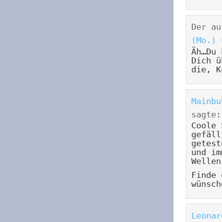
Der au
(Mo.) 
Äh…Du 
Dich ü
die, K
Mainbu
sagte:
Coole 
gefäll
getest
und im
Wellen
Finde 
wünsch
Leonar