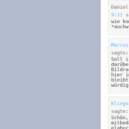
Daniel
9:11
s
wie ko
*auchw
Marcus
sagte:
Soll i
darübe
Bildra
hier i
bleibt
würdig
Klings
sagte:
Schön,
mitbed
elabor