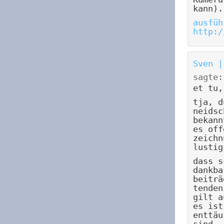
kann).
ausfüh
http:/
Sven |
sagte:
et tu,
tja, d
neidsc
bekann
es off
zeichn
lustig
dass s
dankba
beiträ
tenden
gilt a
es ist
enttäu
sind.