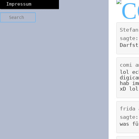
Impressum
Search
Stefan
sagte:
Darfst
comi
a
lol ec
digica
hab im
xD lol
frida
sagte:
was fü