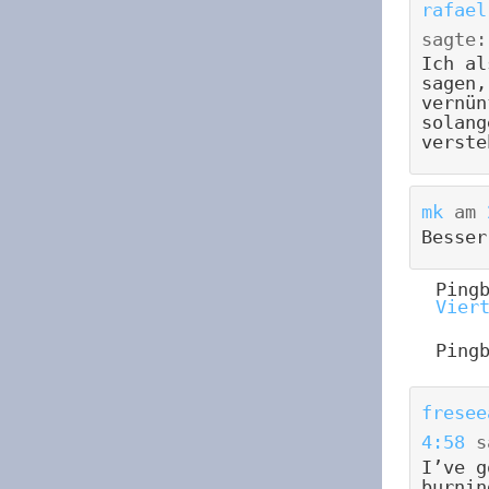
rafael
sagte:
Ich al
sagen,
vernün
solang
verste
mk
am
Besser
Ping
Vier
Ping
fresee
4:58
s
I’ve g
burnin