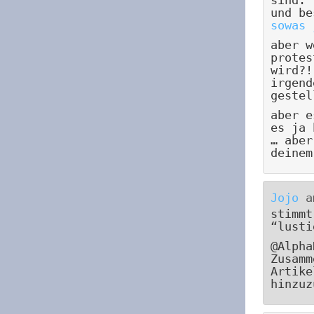
und be
sowas 
aber w
protes
wird?!
irgend
gestel
aber e
es ja 
… aber
deinem
Jojo
a
stimmt
“lusti
@Alpha
Zusamm
Artike
hinzuz