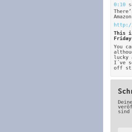
0:10
s
There’
Amazon
http:/
This i
Friday
You ca
althou
lucky 
I´ve s
off st
Sch
Dein
verö
sind