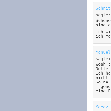
Schnit
sagte:
Schöne
sind d
Ich wi
ich ma
Manuel
sagte:
Woah :
Nette 
Ich ha
nicht 
So ne 
Irgend
eine E
Maegz