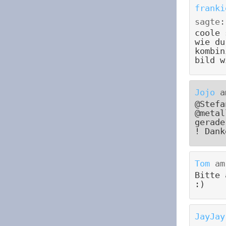
franki
sagte:
coole 
wie du
kombin
bild w
Jojo
a
@Stefa
@metal
gerade
! Dank
Tom
a
Bitte 
:)
JayJay