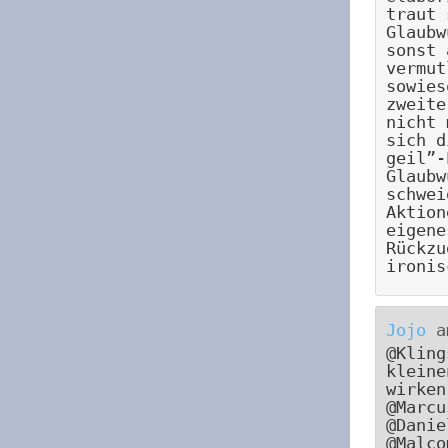
traut 
Glaubw
sonst 
vermut
sowies
zweite
nicht 
sich d
geil”-
Glaubw
schwei
Aktion
eigene
Rückzu
ironis
Jojo
a
@Kling
kleine
wirken
@Marcu
@Danie
@Malco