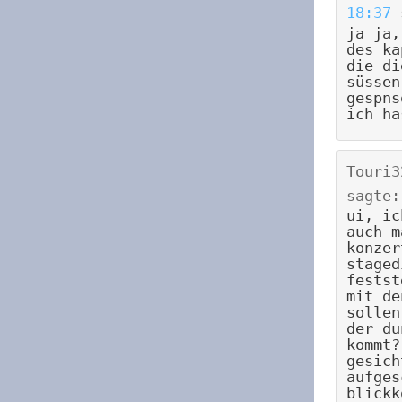
18:37
ja ja,
des ka
die di
süssen
gespns
ich ha
Touri3
sagte:
ui, ic
auch m
konzer
staged
festst
mit de
sollen
der du
kommt?
gesich
aufges
blickk