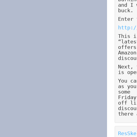
and I 
buck.
Enter 
http:/
This i
“lates
offers
Amazon
discou
Next, 
is ope
You ca
as you
some
Friday
off li
discou
there 
ResSke