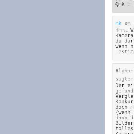
@mk : 
mk
am
Hmm… W
Kamera
du dar
wenn n
Testim
Alpha-
sagte:
Der ei
gefund
Vergle
Konkur
doch m
(wenn 
dann d
Bilder
tolles
Kamera