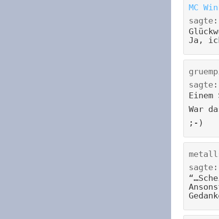
MC Win
sagte:
Glückw
Ja, ic
gruemp
sagte:
Einem 
War da
;-)
metall
sagte:
“…Sche
Ansons
Gedank