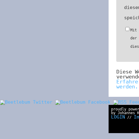
diese
speic
Mit
der
die
Diese W
verwend
Erfahre
werden.
proudly powe
by Johannes 
LOGIN
I
//