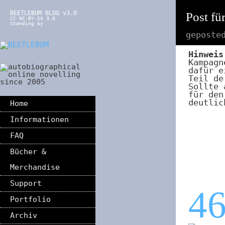
BEETLEBUM BLOG v3.0
Post fü
CC NC-BY-SA 3.0
Standing by
geposte
Hinweis
Kampagn
dafür e
Teil de
Sollte 
für den
deutlic
Home
Informationen
FAQ
Bücher &
Merchandise
Support
4
Portfolio
Archiv