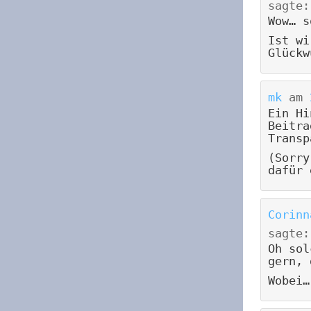
sagte:
Wow… s
Ist wi
Glückw
mk
am
Ein Hi
Beitra
Transp
(Sorry
dafür 
Corinn
sagte:
Oh sol
gern, 
Wobei…