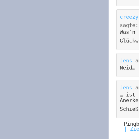
creezy
sagte:
Was’n 
Glückw
Jens
a
Neid…
Jens
a
… ist 
Anerke
Schieß
Ping
| Zi