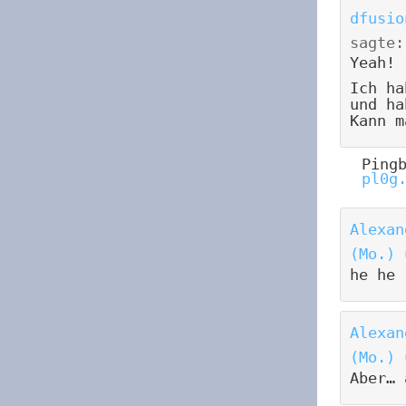
dfusio
sagte:
Yeah!
Ich ha
und ha
Kann m
Ping
pl0g
Alexan
(Mo.) 
he he 
Alexan
(Mo.) 
Aber… 