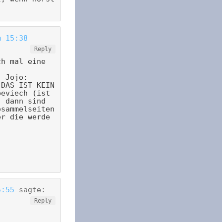
m 15:38
Reply
ch mal eine
, Jojo:
 DAS IST KEIN
beviech (ist
, dann sind
osammelseiten
er die werde
5:55
sagte:
Reply