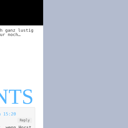
h ganz lustig
ur noch…
m 15:20
Reply
t, wenn Horst