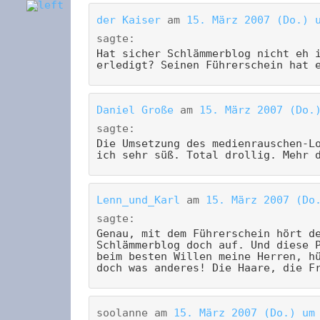
der Kaiser
am
15. März 2007 (Do.) 
sagte:
Hat sicher Schlämmerblog nicht eh 
erledigt? Seinen Führerschein hat 
Daniel Große
am
15. März 2007 (Do.
sagte:
Die Umsetzung des medienrauschen-L
ich sehr süß. Total drollig. Mehr 
Lenn_und_Karl
am
15. März 2007 (Do
sagte:
Genau, mit dem Führerschein hört d
Schlämmerblog doch auf. Und diese 
beim besten Willen meine Herren, h
doch was anderes! Die Haare, die F
soolanne
am
15. März 2007 (Do.) um