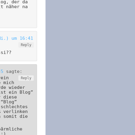
log, der da
tt näher na
Mi.) um 16:41
Reply
ssi??
45
sagte:
rein
Reply
e mich
rde wieder
ist ein Blog”
r diese
 “Blog”
 schlechtes
ß verlinken
h somit die
bärmliche
 ;)