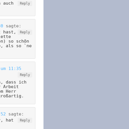
h auch
Reply
30
sagte:
t hast,
Reply
lette
en) so schön
e, als so `ne
 um 11:35
Reply
n, dass ich
r Arbeit
om Herr
großartig.
:52
sagte:
r, hat
Reply