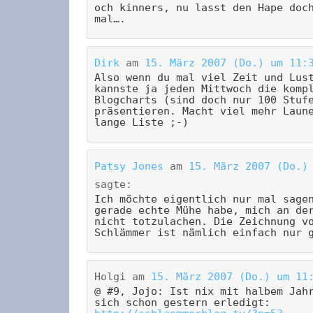
och kinners, nu lasst den Hape doc
mal….
Dirk
am
15. März 2007 (Do.) um 11:
Also wenn du mal viel Zeit und Lus
kannste ja jeden Mittwoch die komp
Blogcharts (sind doch nur 100 Stuf
präsentieren. Macht viel mehr Laun
lange Liste ;-)
Patsy Jones
am
15. März 2007 (Do.)
sagte:
Ich möchte eigentlich nur mal sage
gerade echte Mühe habe, mich an de
nicht totzulachen. Die Zeichnung v
Schlämmer ist nämlich einfach nur 
Holgi
am
15. März 2007 (Do.) um 11
@ #9, Jojo: Ist nix mit halbem Jah
sich schon gestern erledigt: