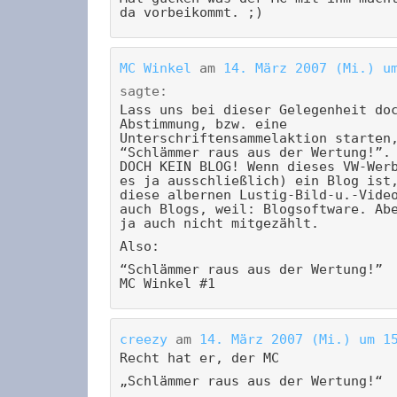
da vorbeikommt. ;)
MC Winkel
am
14. März 2007 (Mi.) u
sagte:
Lass uns bei dieser Gelegenheit do
Abstimmung, bzw. eine
Unterschriftensammelaktion starten
“Schlämmer raus aus der Wertung!”.
DOCH KEIN BLOG! Wenn dieses VW-Wer
es ja ausschließlich) ein Blog ist
diese albernen Lustig-Bild-u.-Vide
auch Blogs, weil: Blogsoftware. Ab
ja auch nicht mitgezählt.
Also:
“Schlämmer raus aus der Wertung!”
MC Winkel #1
creezy
am
14. März 2007 (Mi.) um 1
Recht hat er, der MC
„Schlämmer raus aus der Wertung!“