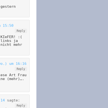
 gestern
m 15:50
Reply
 KIeFER! :(
 links ja
 nicht mehr
Do.) um 16:16
Reply
iese Art Frau
ine (mehr)….
:14
sagte:
Reply