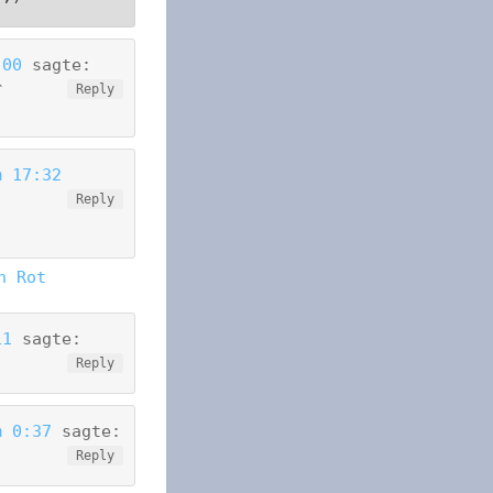
:00
sagte:
r
Reply
m 17:32
Reply
n Rot
11
sagte:
Reply
m 0:37
sagte:
Reply