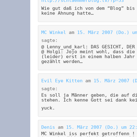
http://schlaemmerblog.tv/?p=53
Wie gut daß ich von dem “Blog” bis
keine Ahnung hatte…
MC Winkel
am
15. März 2007 (Do.) u
sagte:
@ Lenny_und_karl: DAS GESICHT, DER
@ Holgi: Jojo meint wohl, dass die
(leider) erst in einem halben Jahr
gezählt werden…
Evil Eye Kitten
am
15. März 2007 (
sagte:
Es soll ja Männer geben, die auf d
stehen. Ich kenne Gott sei dank ke
yuck.
Denis
am
15. März 2007 (Do.) um 22
MC Winkel iss perfekt getroffenn !