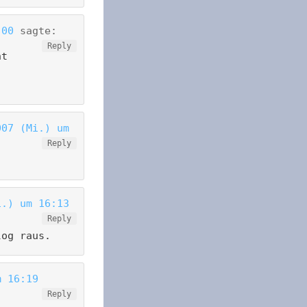
:00
sagte:
Reply
ht
007 (Mi.) um
Reply
i.) um 16:13
Reply
log raus.
m 16:19
Reply