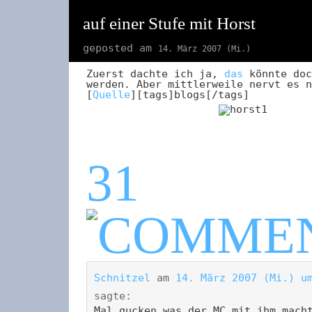
auf einer Stufe mit Horst
geposted am
14. März 2007 (Mi.)
Zuerst dachte ich ja,
das
könnte doc
werden. Aber mittlerweile nervt es n
[
Quelle
][tags]blogs[/tags]
31
Schnitzel
am
14. März 2007 (Mi.) u
sagte:
Mal gucken was der MC mit ihm mach