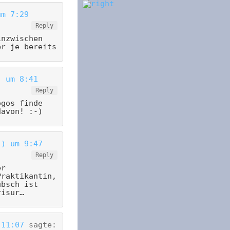
um 7:29
Reply
inzwischen
er je bereits
) um 8:41
Reply
ogos finde
davon! :-)
.) um 9:47
Reply
er
Praktikantin,
übsch ist
risur…
 11:07
sagte: