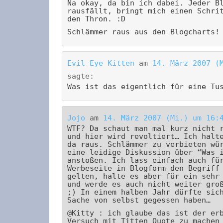
Na okay, da bin ich dabei. Jeder B
rausfällt, bringt mich einen Schri
den Thron. :D
Schlämmer raus aus den Blogcharts!
Evil Eye Kitten
am
14. März 2007 (
sagte:
Was ist das eigentlich für eine Tu
Jojo
am
14. März 2007 (Mi.) um 16:
WTF? Da schaut man mal kurz nicht 
und hier wird revoltiert… Ich halt
da raus. Schlämmer zu verbieten wü
eine leidige Diskussion über “Was 
anstoßen. Ich lass einfach auch fü
Werbeseite in Blogform den Begriff
gelten, halte es aber für ein sehr
und werde es auch nicht weiter gro
;) In einem halben Jahr dürfte sic
Sache von selbst gegessen haben…
@Kitty : ich glaube das ist der er
Versuch mit Titten Quote zu machen