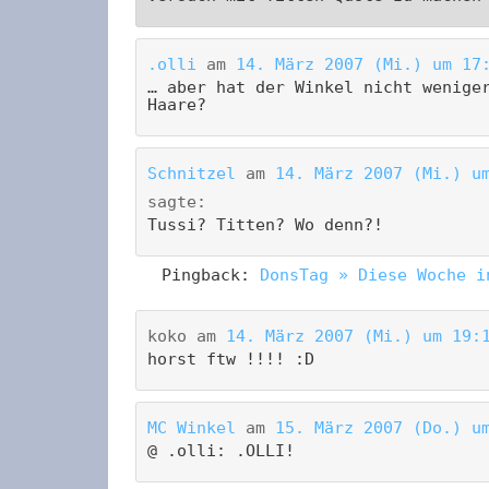
.olli
am
14. März 2007 (Mi.) um 17
… aber hat der Winkel nicht wenige
Haare?
Schnitzel
am
14. März 2007 (Mi.) u
sagte:
Tussi? Titten? Wo denn?!
Pingback:
DonsTag » Diese Woche i
koko
am
14. März 2007 (Mi.) um 19:
horst ftw !!!! :D
MC Winkel
am
15. März 2007 (Do.) u
@ .olli: .OLLI!