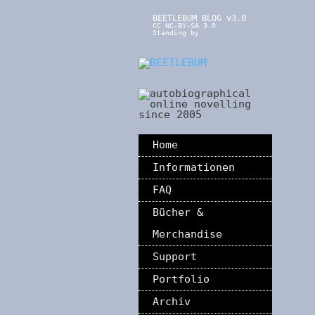
BEETLEBUM BLOG v3.0
CC NC-BY-SA 3.0
Standing by
Home
Informationen
FAQ
Bücher &
Merchandise
Support
Portfolio
Archiv