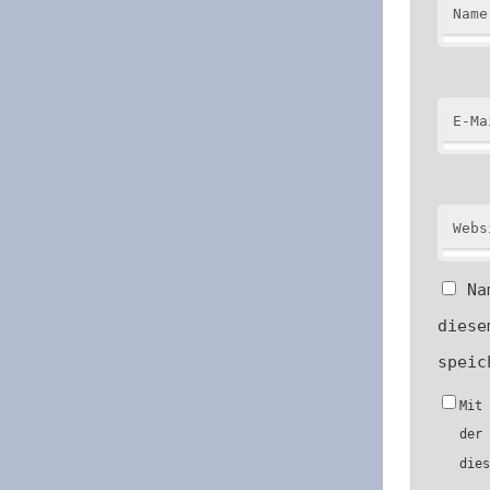
Name
E-Ma
Webs
Na
diese
speic
Mit
der
die