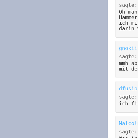
sagte:
Oh man
Hammer
ich mi
darin 
gnokii
sagte:
mmh ab
mit de
dfusio
sagte:
ich fi
Malcol
sagte: