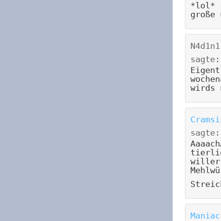
*lol* 
große 
N4d1n1
sagte:
Eigent
wochen
wirds 
Cramsi
sagte:
Aaaach
tierli
willer
Mehlwü
Streic
Maniac