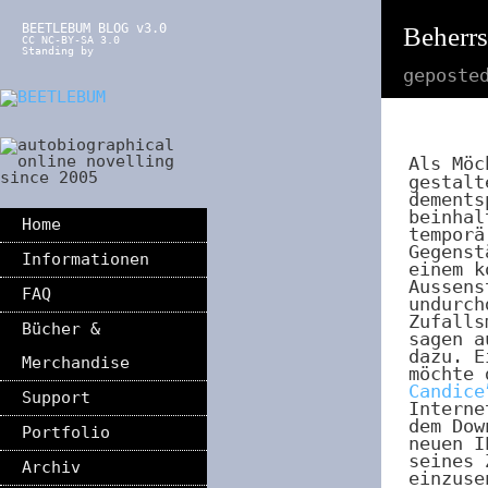
BEETLEBUM BLOG v3.0
Beherrs
CC NC-BY-SA 3.0
Standing by
geposte
Als Möc
gestalt
dements
beinhal
Home
temporä
Gegenst
Informationen
einem k
Aussens
FAQ
undurch
Zufalls
Bücher &
sagen a
dazu. E
Merchandise
möchte
Candice
Support
Interne
dem Dow
Portfolio
neuen I
seines 
Archiv
einzuse