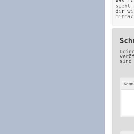
Was ic
sieht 
dir w
mitmac
Sch
Dein
verö
sind
Kom