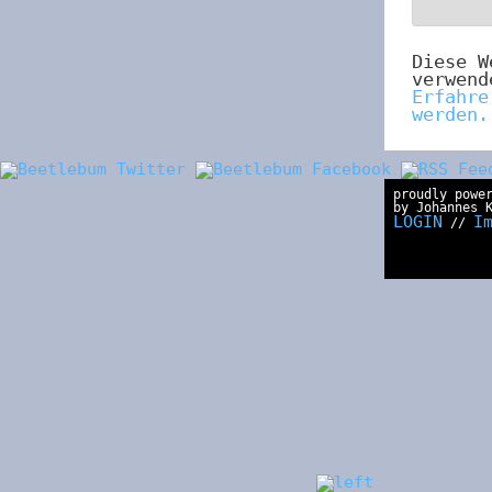
Diese W
verwend
Erfahre
werden.
proudly powe
by Johannes 
LOGIN
I
//