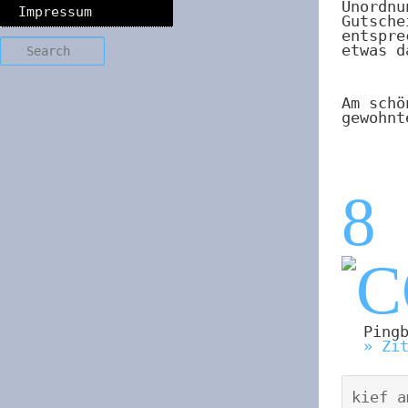
Unordnu
Impressum
Gutsche
entspre
Search
etwas d
Am schö
gewohnt
8
Ping
» Zi
kief
a