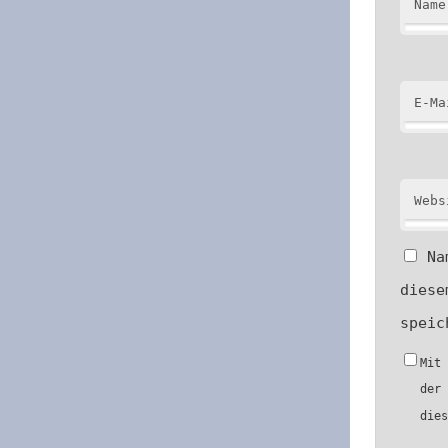
Name
E-Ma
Webs
Na
diese
speic
Mit
der
die