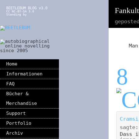
BEETLEBUM BLOG v3.0
Fankul
CC NC-BY-SA 3.0
Standing by
geposte
Man
Home
8
Informationen
FAQ
Bücher &
Merchandise
Support
Cramsi
Portfolio
sagte:
Archiv
Dass i