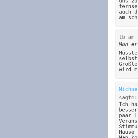
uns zu
fernse
auch d
am sch
tb
am
Man er
Müsste
selbst
Großle
wird m
Michae
sagte:
Ich ha
besser
paar L
Verans
Stimmu
Hause 
Man ko