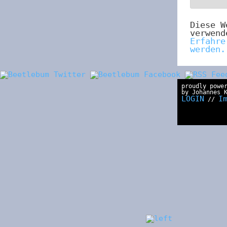
Diese W
verwend
Erfahre
werden.
proudly powe
by Johannes 
LOGIN
I
//