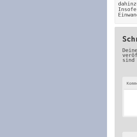
dahinz
Insofe
Einwan
Sch
Dein
verö
sind
Kom