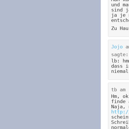
und ma
sind j
ja je 
entsch
Zu Hau
Jojo
a
sagte:
lb: hm
dass i
niemal
tb
am
Hm, ok
finde 
Naja, 
http:/
schein
Schrei
normal