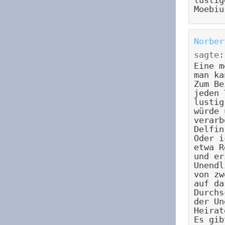
Moebiu
Norber
sagte:
Eine m
man ka
Zum Be
jeden 
lustig
würde 
verarb
Delfin
Oder i
etwa R
und er
Unendl
von zw
auf da
Durchs
der Un
Heirat
Es gib