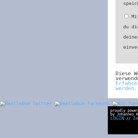
speic
Mi
du di
deine
einv
Diese W
verwend
Erfahre
werden.
proudly powe
by Johannes 
LOGIN
I
//