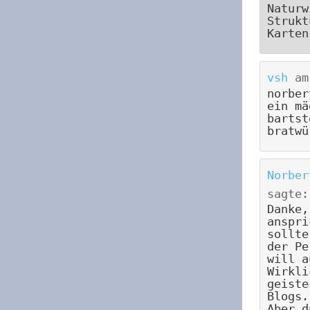
Naturw
Strukt
Karten
vsh
a
norber
ein mä
bartst
bratwü
Norber
sagte:
Danke,
anspri
sollte
der Pe
will a
Wirkli
geiste
Blogs.
Aber d