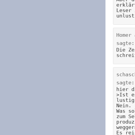
erklär
Leser 
unlust
Homer
sagte:
Die Ze
schrei
schasc
sagte:
hier d
>Ist e
lustig
Nein.
Was so
zum Se
produz
wegger
Es rei