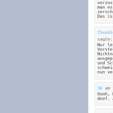
vorzus
man es
zersch
Das is
Theodo
sagte:
Nur le
Vorste
Nichtn
ausgep
und Sc
schwei
nun ve
SK
am
Oooh, 
doof. 