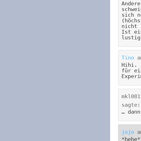
Andere
schwei
sich n
(höchs
nicht 
Ist ei
lustig
Tino
a
Hihi. 
für ei
Experi
mkl081
sagte:
… dann
jojo
a
*hehe*