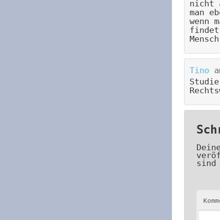
nicht 
man eb
wenn m
findet
Mensch
Tino
a
Studie
Rechts
Sch
Dein
verö
sind
Kom