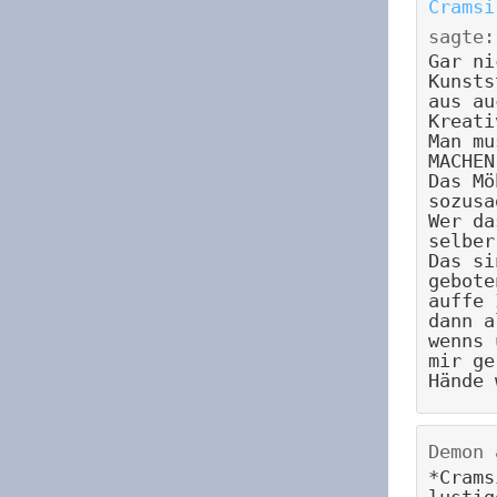
Cramsi
sagte:
Gar ni
Kunsts
aus au
Kreati
Man mu
MACHEN
Das Mö
sozusa
Wer da
selber
Das si
gebote
auffe 
dann a
wenns 
mir ge
Hände 
Demon
*Crams
lustig