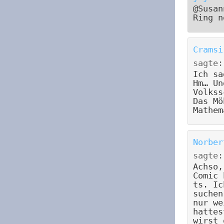
@Susan
Ring n
Cramsi
sagte:
Ich sa
Hm… Un
Volkss
Das Mö
Mathem
Norber
sagte:
Achso,
Comic 
ts. Ic
suchen
nur we
hattes
wirst 