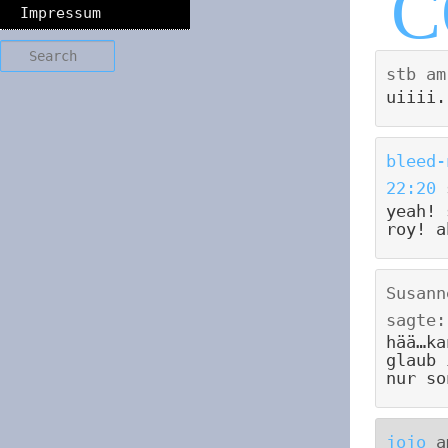
Impressum
Search
stb
a
uiiii.
bleed-
22:20
yeah! 
roy! a
Susann
sagte:
hää…ka
glaub 
nur so
jojo
a