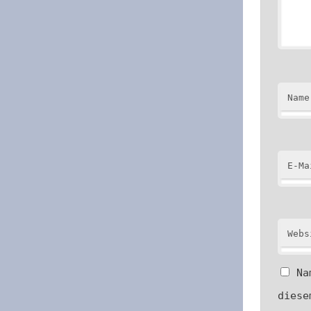
Name
E-Ma
Webs
Na
diese