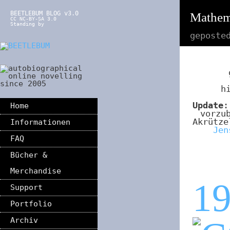
BEETLEBUM BLOG v3.0
Mathema
CC NC-BY-SA 3.0
Standing by
geposte
h
Update
:
Home
vorzu
Akrütze
Informationen
Jen
FAQ
Bücher &
Merchandise
1
Support
Portfolio
Archiv