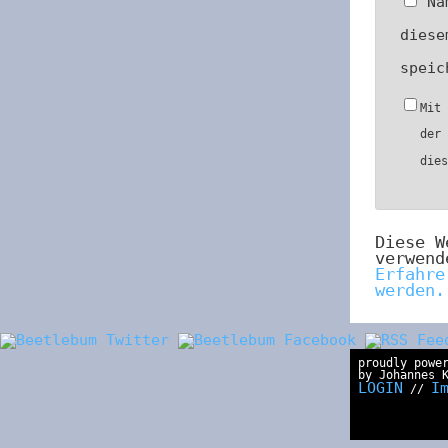
Na
diese
speic
Mit
der
die
Diese W
verwend
Erfahre
werden.
proudly powe
by Johannes 
LOGIN
I
//