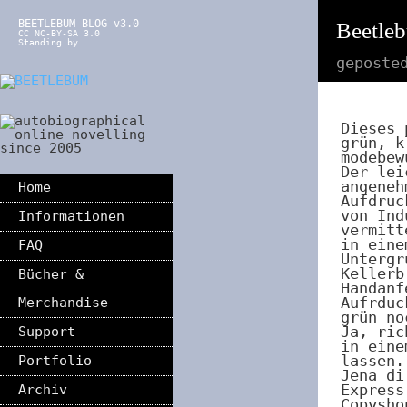
BEETLEBUM BLOG v3.0
Beetleb
CC NC-BY-SA 3.0
Standing by
geposte
Dieses 
grün, k
modebew
Der lei
angeneh
Home
Aufdruc
von Ind
Informationen
vermitt
in eine
FAQ
Untergr
Kellerb
Bücher &
Handanf
Aufrduc
Merchandise
grün no
Ja, ric
Support
in eine
lassen
Portfolio
Jena di
Express
Archiv
Copysho