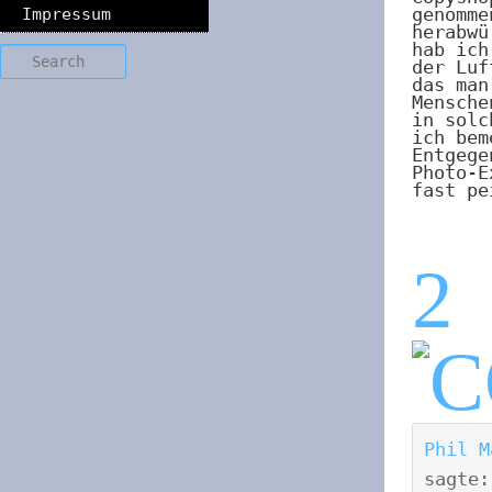
genomme
Impressum
herabwü
hab ich
Search
der Luf
das ma
Mensche
in solc
ich bem
Entgege
Photo-E
fast pe
2
Phil M
sagte: