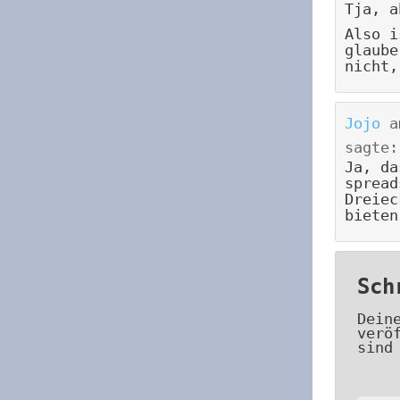
Tja, a
Also i
glaube
nicht,
Jojo
a
sagte:
Ja, da
spread
Dreiec
bieten
Sch
Dein
verö
sind