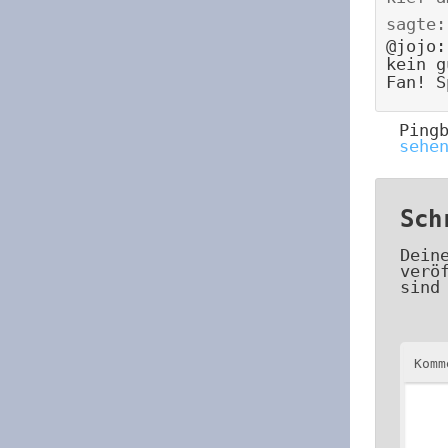
sagte:
@jojo:
kein g
Fan! S
Ping
sehe
Sch
Dein
verö
sind
Kom