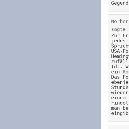
Gegend
Norber
sagte:
Zur Er
jedes 
Sprich
USA-Fo
Heming
zufäll
(dt. W
ein Ro
Das Fo
ebenje
Stunde
wieder
einem 
Findet
man be
eingib