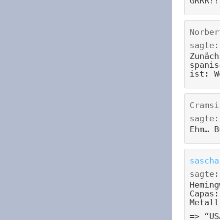
GRRR!!
Norber
sagte:
Zunäch
spanis
ist: W
Cramsi
sagte:
Ehm… B
sascha
sagte:
Heming
Capas:
Metall
=> “US