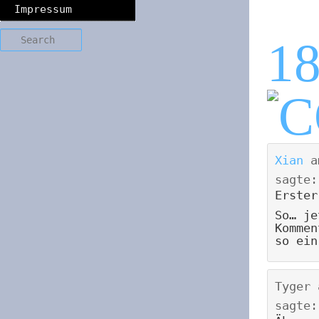
Impressum
Search
1
Xian
a
sagte:
Erster
So… je
Kommen
so ein
Tyger
sagte: