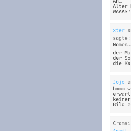
Äh…
Alter 
WAAAS?
xter
a
sagte:
Nomen…
der Ma
der So
die Ka
Jojo
a
hmmm w
erwart
keiner
Bild e
Cramsi
April 