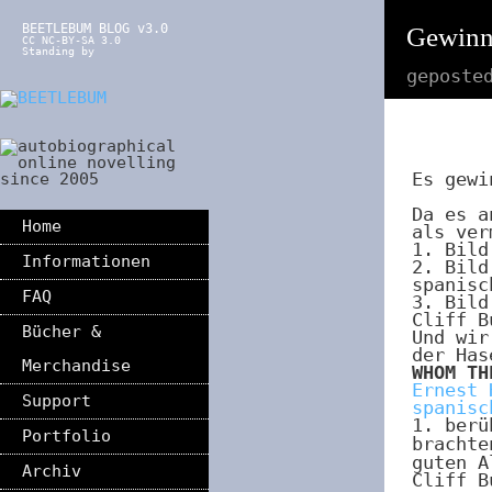
BEETLEBUM BLOG v3.0
Gewinn
CC NC-BY-SA 3.0
Standing by
geposte
Es gew
Da es a
Home
als ver
1. Bild
Informationen
2. Bild
spanisc
FAQ
3. Bild
Cliff B
Bücher &
Und wir
der Has
Merchandise
WHOM TH
Ernest 
Support
spanisc
1. ber
Portfolio
bracht
guten 
Archiv
Cliff B