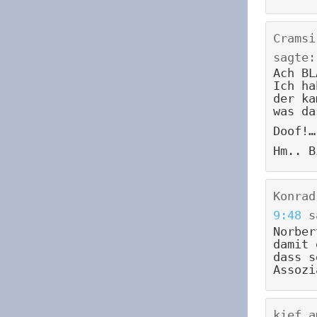
Cramsi
sagte:
Ach BL
Ich ha
der ka
was da
Doof!…
Hm.. B
Konrad
9:48
s
Norber
damit 
dass s
Assozi
kief
a