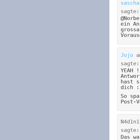
sascha
sagte:
@Norbe
ein An
grossa
Voraus
Jojo
a
sagte:
YEAH !
Antwor
hast s
dich :
So spa
Post-V
N4d1n1
sagte:
Das wa