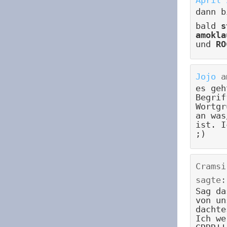
dann b
bald
s
amokla
und
RO
Jojo
a
es geh
Begrif
Wortgr
an was
ist. I
;)
Cramsi
sagte:
Sag da
von un
dachte
Ich we