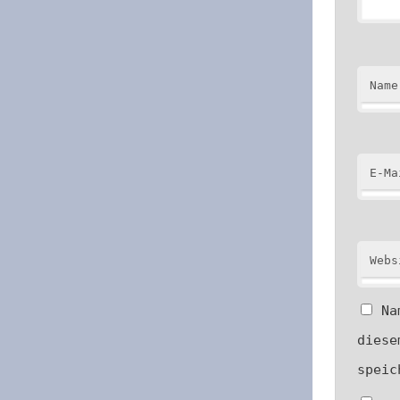
Name
E-Ma
Webs
Na
diese
speic