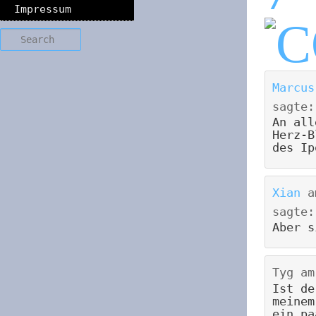
Impressum
Search
Marcus
sagte:
An all
Herz-B
des Ip
Xian
a
sagte:
Aber s
Tyg
a
Ist de
meinem
ein pa