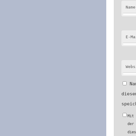
Name
E-Ma
Webs
Na
diese
speic
Mit
der
die