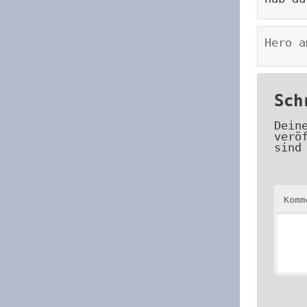
Hero
a
Sch
Dein
verö
sind
Kom