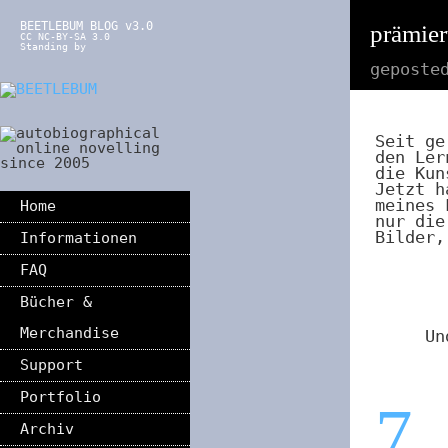
BEETLEBUM BLOG v3.0
prämier
CC NC-BY-SA 3.0
Standing by
geposte
Seit ge
den Le
die Kun
Jetzt h
meines 
Home
nur die
Bilder,
Informationen
FAQ
Bücher &
Merchandise
Un
Support
Portfolio
7
Archiv