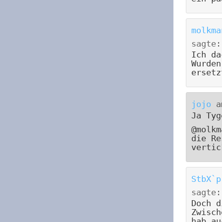
molkma
sagte:
Ich da
Wurden
ersetz
jojo
a
Ja Tyg
@molkm
die Re
vertic
StbX`p
sagte:
Doch d
Zwisch
hab au