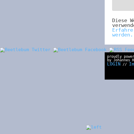
Diese W
verwend
Erfahre
werden.
proudly powe
by Johannes 
LOGIN
I
//