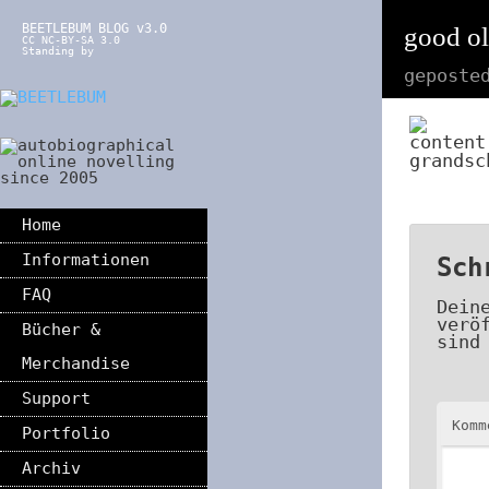
BEETLEBUM BLOG v3.0
good ol
CC NC-BY-SA 3.0
Standing by
geposte
grandsc
Home
Informationen
Sch
FAQ
Dein
verö
Bücher &
sind
Merchandise
Support
Kom
Portfolio
Archiv