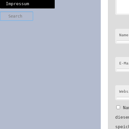
Impressum
Search
Name
E-Ma
Webs
Na
diese
speic