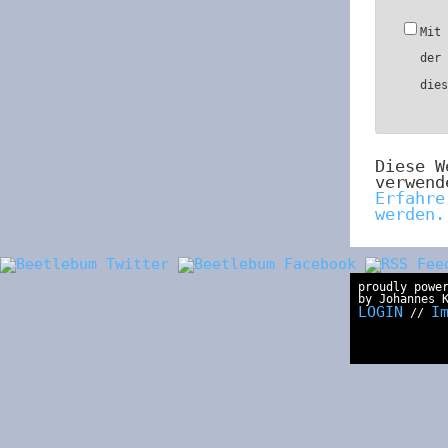
Mit
der
die
Diese W
verwend
Erfahre
werden.
proudly powe
by Johannes 
LOGIN
I
//