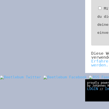
Mi
du di
deine
einv
Diese W
verwend
Erfahre
werden.
proudly powe
by Johannes 
LOGIN
I
//