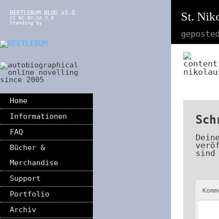
BEETLEBUM BLOG v3.0
St. Nik
CC NC-BY-SA 3.0
Standing by
geposte
nikolau
Home
Informationen
Sch
FAQ
Dein
verö
Bücher &
sind
Merchandise
Support
Kom
Portfolio
Archiv