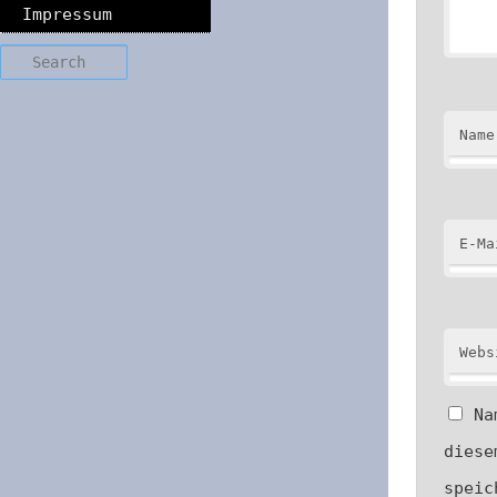
Impressum
Search
Name
E-Ma
Webs
Na
diese
speic