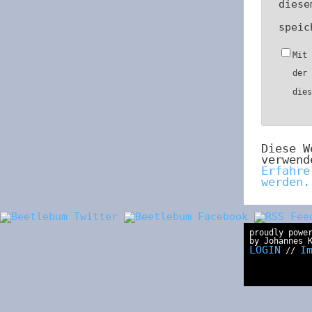
diese
speic
Mit
der
die
Diese W
verwend
Erfahre
werden.
proudly powe
by Johannes 
LOGIN
I
//