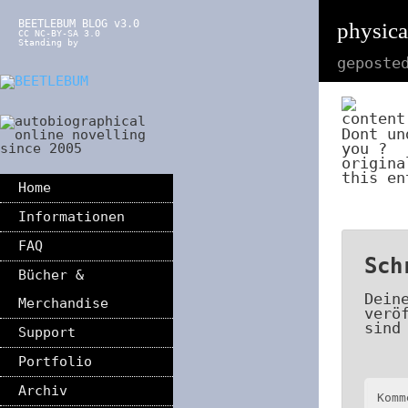
BEETLEBUM BLOG v3.0
physic
CC NC-BY-SA 3.0
Standing by
geposte
Dont un
you ?
origin
this en
Home
Informationen
FAQ
Sch
Bücher &
Dein
Merchandise
verö
sind
Support
Portfolio
Archiv
Kom