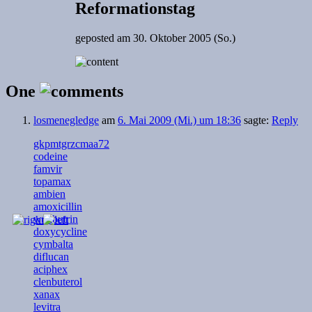
Reformationstag
geposted am
30. Oktober 2005 (So.)
One
losmenegledge
am
6. Mai 2009 (Mi.) um 18:36
sagte:
Reply
gkpmtgrzcmaa72
codeine
famvir
topamax
ambien
amoxicillin
wellbutrin
doxycycline
cymbalta
diflucan
aciphex
clenbuterol
xanax
levitra