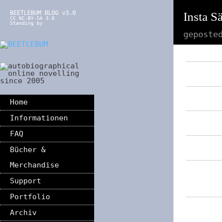
BEETLEBUM BLOG v3.0
Insta S
CC NC-BY-SA 3.0
Standing by
geposte
Home
Informationen
FAQ
Bücher &
Merchandise
Support
Portfolio
Archiv