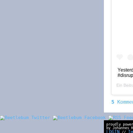
Yesterd
#disrup
Ein Beitr
5
Komme
proudly powe
by Johannes 
LOGIN
I
//