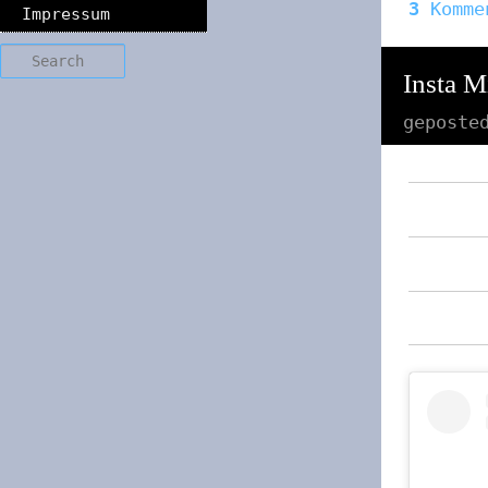
3
Komme
Impressum
Search
Insta M
geposte