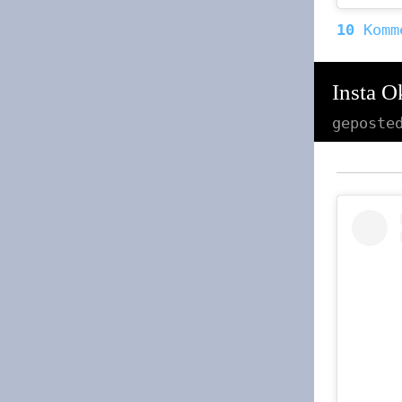
10
Komm
Insta O
geposte