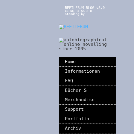
BEETLEBUM BLOG v3.0
CC NC-BY-SA 3.0
Standing by
Home
Informationen
FAQ
Bücher &
Merchandise
Support
Portfolio
Archiv