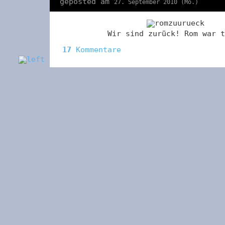
geposted am
27. September 2010 (Mo.)
Wir sind zurück! Rom war t
17
Kommentare