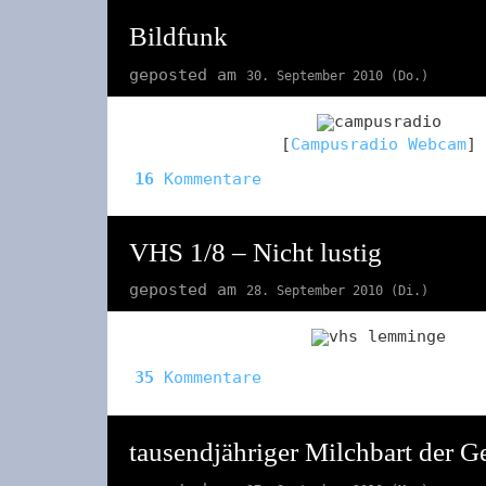
Bildfunk
geposted am
30. September 2010 (Do.)
[
Campusradio Webcam
]
16
Kommentare
VHS 1/8 – Nicht lustig
geposted am
28. September 2010 (Di.)
35
Kommentare
tausendjähriger Milchbart der G