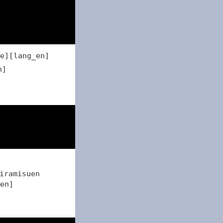
48
e][lang_en]
n]
36
en]