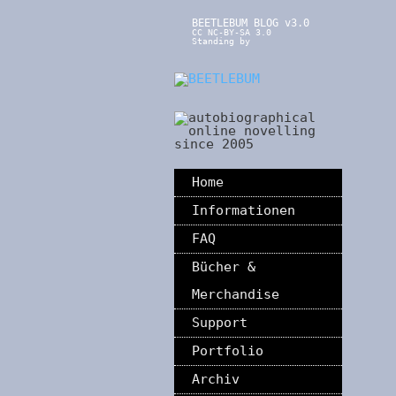
BEETLEBUM BLOG v3.0
CC NC-BY-SA 3.0
Standing by
Home
Informationen
FAQ
Bücher &
Merchandise
Support
Portfolio
Archiv