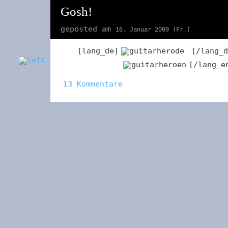
Gosh!
geposted am
16. Januar 2009 (Fr.)
[lang_de]
[/lang_d
[/lang_e
13
Kommentare