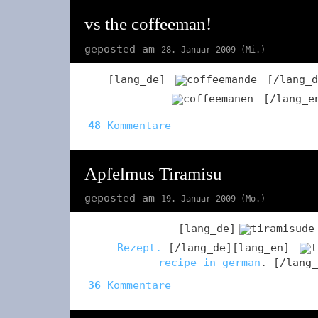
vs the coffeeman!
geposted am
28. Januar 2009 (Mi.)
[lang_de]
[/lang_d
[/lang_e
48
Kommentare
Apfelmus Tiramisu
geposted am
19. Januar 2009 (Mo.)
[lang_de]
Rezept.
[/lang_de][lang_en]
recipe in german
. [/lang_
36
Kommentare