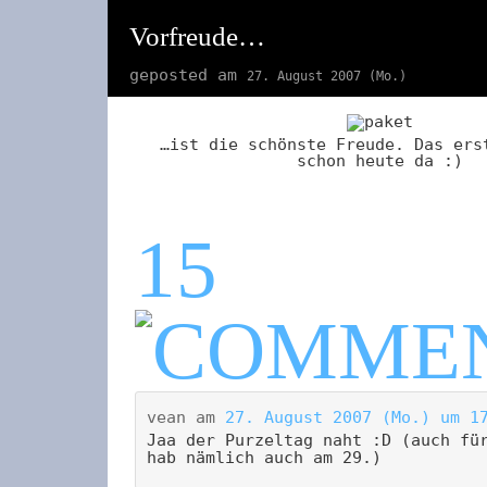
Vorfreude…
geposted am
27. August 2007 (Mo.)
…ist die schönste Freude. Das ers
schon heute da :)
15
vean
am
27. August 2007 (Mo.) um 1
Jaa der Purzeltag naht :D (auch fü
hab nämlich auch am 29.)