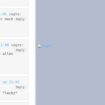
2:06
sagte:
er noch
Reply
 1:08
sagte:
Reply
n alles
) um 21:45
Reply
? *lechz*