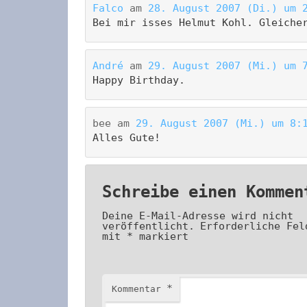
Falco
am
28. August 2007 (Di.) um 
Bei mir isses Helmut Kohl. Gleiche
André
am
29. August 2007 (Mi.) um 
Happy Birthday.
bee
am
29. August 2007 (Mi.) um 8:
Alles Gute!
Schreibe einen Kommen
Deine E-Mail-Adresse wird nicht
veröffentlicht.
Erforderliche Fel
mit
*
markiert
*
Kommentar