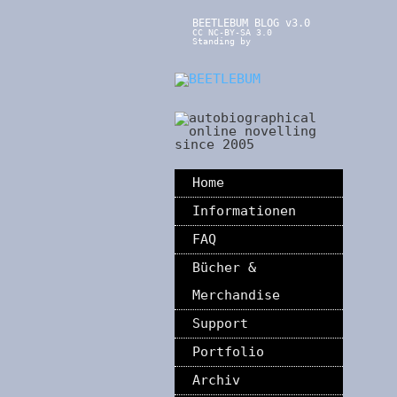
BEETLEBUM BLOG v3.0
CC NC-BY-SA 3.0
Standing by
Home
Informationen
FAQ
Bücher &
Merchandise
Support
Portfolio
Archiv