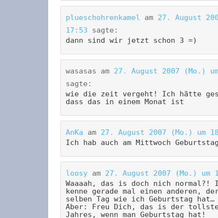
plueschohrenkamel
am
27. August 20
17:53
sagte:
dann sind wir jetzt schon 3 =)
wasasas
am
27. August 2007 (Mo.) u
sagte:
wie die zeit vergeht! Ich hätte ge
dass das in einem Monat ist
AnKa
am
27. August 2007 (Mo.) um 1
Ich hab auch am Mittwoch Geburtsta
loosy
am
27. August 2007 (Mo.) um 
Waaaah, das is doch nich normal?! 
kenne gerade mal einen anderen, de
selben Tag wie ich Geburtstag hat…
Aber: Freu Dich, das is der tollst
Jahres, wenn man Geburtstag hat!