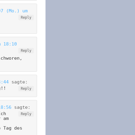
07 (Mo.) um
Reply
m 18:10
Reply
schworen,
8:44
sagte:
g!!
Reply
18:56
sagte:
Ich
Reply
r am
e Tag des