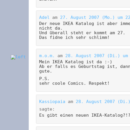
Adel
am
27. August 2007 (Mo.) um 2
Der neue IKEA Katalog ist aber imm
nicht da.
Und überall steht er kommt am 27.
Das fidne ich sehr schlimm!
m.o.m.
am
28. August 2007 (Di.) um
Mein IKEA Katalog ist da :-)
Ab er falls es Geburtstag ist, dan
gute.
P.S.
sehr coole Comics. Respekt!
Kassiopaia
am
28. August 2007 (Di.
sagte:
Es gibt einen neuen IKEA-Katalog?!