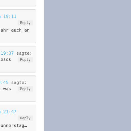
m 19:11
Reply
Jahr auch an
 19:37
sagte:
ieses
Reply
9:45
sagte:
h was
Reply
m 21:47
Reply
Donnerstag…