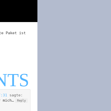
te Paket ist
7:31
sagte:
r mich…
Reply