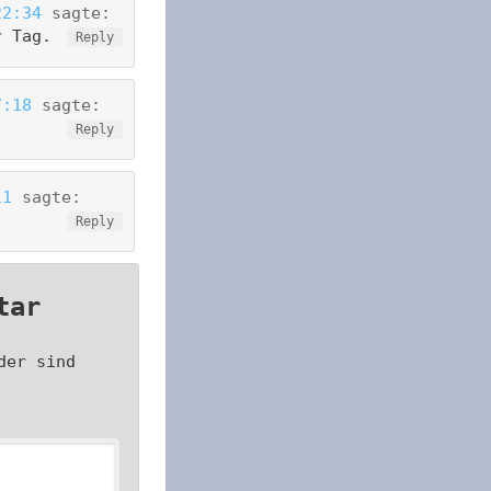
22:34
sagte:
r Tag.
Reply
7:18
sagte:
Reply
11
sagte:
Reply
tar
der sind